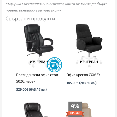
съдържат неточности или грешки, които не могат да бъдат
правно основание за претенции.
Свързани продукти
ИЗЧЕРПАН
ИЗЧЕРПАН
Президентски офис стол
Офис кресло COMFY
5026, черен
145.00
€
(283.60 лв.)
329.00
€
(643.47 лв.)
Price
4%
range:
225.00€
ПРОМО
through