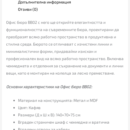
Допълнителна информация
Отзиви (0)
Офис бюро BB02 с него ще открийте елегантността и
функционалността на съвременните бюра, проектирани да
преобразят всяко работно пространство в продуктивна и
стилна среда. Бюрото се отличават с изчистени линии и
минималистични форми, придавайки изискан и
професионален вид на всяко работно пространство. Включва
чекмеджета и отделения за съхранение на документи и лични
вещи, като е монтиран на колелца за лесно преместване.
Основни характеристики на Офис бюро BB02:
Материал на конструкцията: Метал и MDF
Цвят: Кафяв
Размери (Д х Ш х В): 140×70×75 см
Вграден страничен шкаф с чекмедже и вратичка
Вградени отвори за кабели