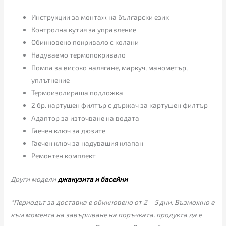
Инструкции за монтаж на български език
Контролна кутия за управление
Обикновено покривало с колани
Надуваемо термопокривало
Помпа за високо налягане, маркуч, манометър,
уплътнение
Термоизолираща подложка
2 бр. картушен филтър с държач за картушен филтър
Адаптор за източване на водата
Гаечен ключ за дюзите
Гаечен ключ за надуващия клапан
Ремонтен комплект
Други модели
джакузита и басейни
*Периодът за доставка е обикновено от 2 – 5 дни. Възможно е
към момента на завършване на поръчката, продукта да е