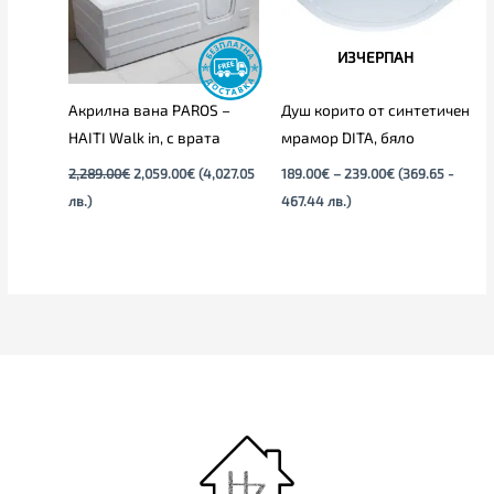
ИЗЧЕРПАН
Акрилна вана PAROS –
Душ корито от синтетичен
HAITI Walk in, с врата
мрамор DITA, бяло
2,289.00
€
2,059.00
€
(4,027.05
189.00
€
–
239.00
€
(369.65 -
лв.)
467.44 лв.)