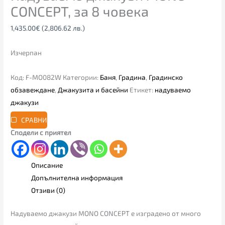
CONCEPT, за 8 човека
1,435.00
€
(2,806.62 лв.)
Изчерпан
Код:
F-MO082W
Категории:
Баня
,
Градина
,
Градинско
обзавеждане
,
Джакузита и басейни
Етикет:
надуваемо
джакузи
СРАВНИ
Сподели с приятел
Описание
Допълнителна информация
Отзиви (0)
Надуваемо джакузи MONO CONCEPT е изградено от много