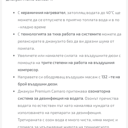
С
керамичния нагревател
, затоплящ водата до 40°C ще
можете да се отпуснете в приятно топлата вода и в по
–хладно време
С
технологията за тиха работа на системите
можете да
релаксирате в джакузито без да ви дразни шума от
помпата.
Увеличете или намалете силата на въздушните дюзи с
помощта на
трите степени на работа на въздушния
компресор
.
Направете си ободряващ въздушен масаж с
132 –те на
брой въздушни дюзи
.
Джакузи Premium Camaro притежава
озонаторна
система за дезинфекция на водата
. Озонът пречиства
водата по естествен път като намалява нуждата от
използването на препарати за дезинфекция.
Третираната с озон вода е много чиста, няма мирис и
спомага за удължаване живота на техническото