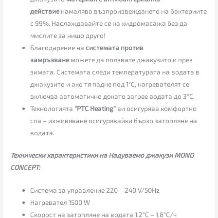
действие
намалява възпроизвеждането на бактериите
с 99%. Наслаждавайте се на хидромасажа без да
мислите за нищо друго!
Благодарение на
системата против
замръзване
можете да ползвате джакузито и през
зимата. Системата следи температурата на водата в
джакузито и ако тя падне под 1°C, нагревателят се
включва автоматично докато загрее водата до 3°C.
Технологията
“PTC Heating”
ви осигурява комфортно
спа – изживяване осигурявайки бързо затопляне на
водата.
Технически характеристики на Надуваемо джакузи MONO
CONCEPT:
Система за управление 220 – 240 V/50Hz
Нагревател 1500 W
Скорост на затопляне на водата 1,2°C – 1,8°C/ч