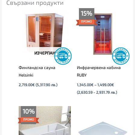
Свързани продукти
Price
15%
range:
1,345.00€
ПРОМО
through
1,499.00€
ИЗЧЕРПАН
Финландска сауна
Инфрачервена кабина
Helsinki
RUBY
2,719.00
€
(5,317.90 лв.)
1,345.00
€
–
1,499.00
€
(2,630.59 - 2,931.79 лв.)
Original
Текущата
Price
10%
price
цена
range:
was:
е:
189.00€
ПРОМО
2,289.00€.
2,059.00€.
through
239.00€