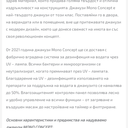
здрав материал, който придава голяма твърдост и отлична
издръжливост на конструкцията. Джакузи Mono Concept е
най-твърдото джакузи от този клас. Поставяйки го в двора,
на верандата или в помещение, вие ще притежавате джакузи
с модерен дизайн, което ще донесе свежест на имота ви със
своя революционен концепт.
От 2021 година джакузи Mono Concept ще се доставя с
фабрично вградена система за дезинфекция на водата чрез
UV – лампа. Всички бактерии и микроорганизми се
неутрализират, когато преминават през UV – лампата.
Благодарение на UV – дезинфекцията използването на
препарати за поддръжка на водата в джакузито се намалява
до 50%. Влагозащитеният контролен панел позволява лесно
и удобно управление на всички функции – от загряване и
въздушен масаж до настройване на таймер и филтриране.
Основни характеристики и предимства на надуваемо
джакузи MONO CONCEPT: