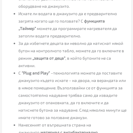
оборудване на джакузито.
Искате ли водата в джакузито да е предварително
загрята когато ще го ползвате? С
функцията
„Таймер“
можете да програмирате нагревателя да
затопли водата предварително.
За да избегнете децата ви неволно да натиснат някой
бутон на контролното табло, можете да го включите в
режим
„защита от деца“
, в който бутоните не са
активни.
С
“Plug and Play”
–технологията можете да поставите
джакузито където искате – на двора, на верандата или
в някое помещение. Възползвайки се от функцията за
самостоятелно надуване трябва само да извадите
джакузито от опаковката, да го включите и да
натиснете бутона за надуване. След няколко минути ще
имате готово за ползване джакузи.
Нанесеният от вътрешната страна на
джакузито
материал с антибактериално