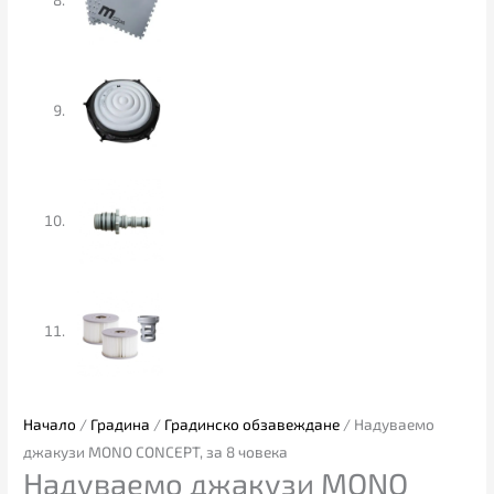
Начало
/
Градина
/
Градинско обзавеждане
/ Надуваемо
джакузи MONO CONCEPT, за 8 човека
Надуваемо джакузи MONO