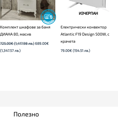
ИЗЧЕРПАН
Комплект шкафове за баня
Електрически конвектор
ДИАНА 80, масив
Atlantic F19 Design 500W, с
крачета
725.00
€
(1,417.98 лв.)
689.00
€
(1,347.57 лв.)
79.00
€
(154.51 лв.)
Полезно