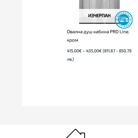
ИЗЧЕРПАН
Овална душ кабина PRO Line,
хром
415.00
€
–
435.00
€
(811.67 - 850.79
лв.)