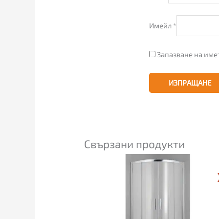
Имейл
*
Запазване на имет
Свързани продукти
Price
range:
415.00€
through
435.00€