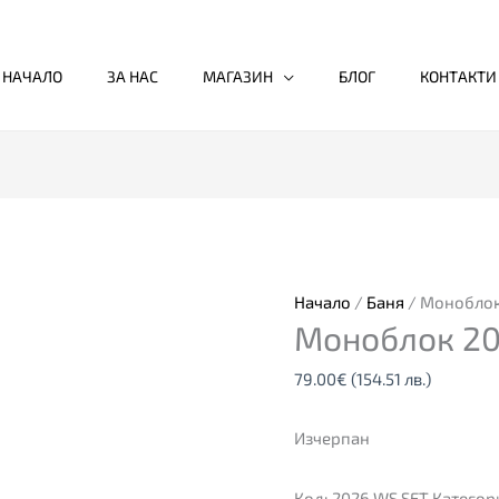
НАЧАЛО
ЗА НАС
МАГАЗИН
БЛОГ
КОНТАКТИ
Начало
/
Баня
/ Моноблок
Моноблок 20
79.00
€
(154.51 лв.)
Изчерпан
Код:
2026 WS SET
Категор