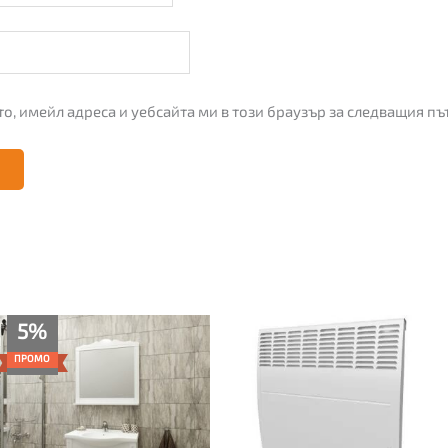
о, имейл адреса и уебсайта ми в този браузър за следващия пъ
Текущата
Original
5%
цена
price
е:
was:
ПРОМО
689.00€
725.00€
(1,347.57
(1,417.98
лв.).
лв.).