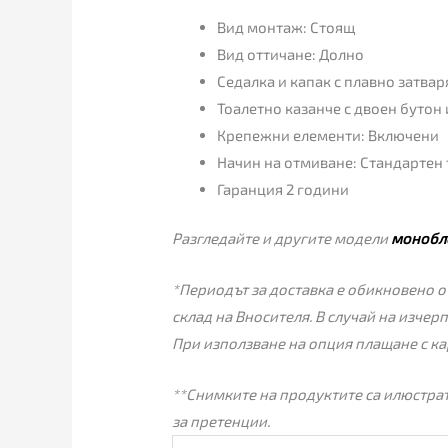
Вид монтаж: Стоящ
Вид оттичане: Долно
Седалка и капак с плавно затвар
Тоалетно казанче с двоен бутон
Крепежни елементи: Включени
Начин на отмиване: Стандартен
Гаранция 2 години
Разгледайте и другите модели
монобл
*Периодът за доставка е обикновено от
склад на Вносителя. В случай на изчер
При използване на опция плащане с ка
**Снимките на продуктите са илюстрат
за претенции.