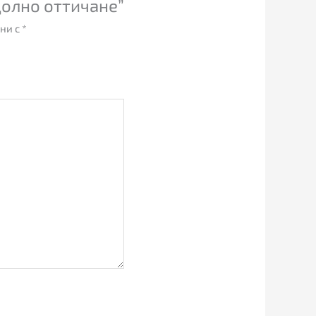
долно оттичане”
ни с
*