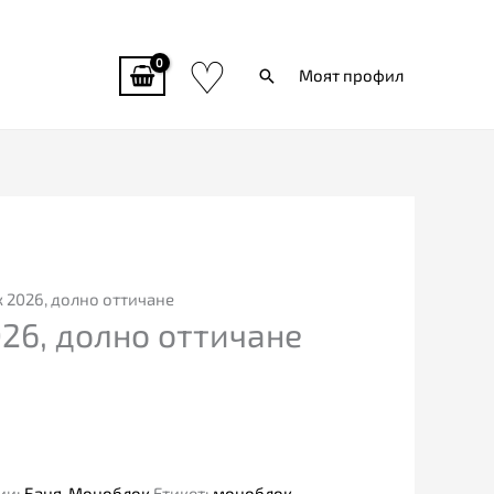
♡
Търси
Моят профил
 2026, долно оттичане
26, долно оттичане
ии:
Баня
,
Моноблок
Етикет:
моноблок