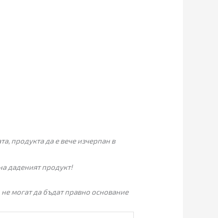
а, продукта да е вече изчерпан в
на даденият продукт!
 не могат да бъдат правно основание