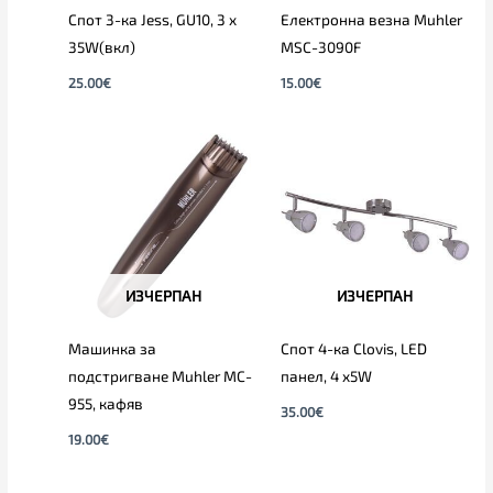
Спот 3-ка Jess, GU10, 3 x
Електронна везна Muhler
35W(вкл)
MSC-3090F
25.00
€
15.00
€
ИЗЧЕРПАН
ИЗЧЕРПАН
Машинка за
Спот 4-ка Clovis, LED
подстригване Muhler MC-
панел, 4 х5W
955, кафяв
35.00
€
19.00
€