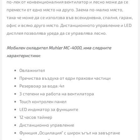
по-лек от конвенционалния вентилатор и лесно може да се
премести от едно място на друго. Заема по-малко място,
така че може да се използва във всекидневна, спалня, гараж,
офис и всяко друго място. Дистанционното управление и LED
дисплея позволява уреда да се управлява лесно.
Мобилен охладител Muhler MC-4000, има следните
характеристики:
Овлажнител
Пречиства въздуха от едри прахови частици
Резервоар за вода: 4л
3 степени на работа на вентилатора
Touch контролен панел
LED индикатор за функциите
12 часов таймер
Дистанционно управление
Функция „Осцилация“ с широк ъгъл на завъртане