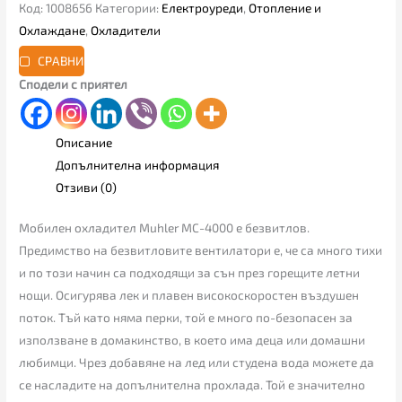
Код:
1008656
Категории:
Електроуреди
,
Отопление и
Охлаждане
,
Охладители
СРАВНИ
Сподели с приятел
Описание
Допълнителна информация
Отзиви (0)
Мобилен охладител Muhler MC-4000 е безвитлов.
Предимство на безвитловите вентилатори е, че са много тихи
и по този начин са подходящи за сън през горещите летни
нощи. Осигурява лек и плавен високоскоростен въздушен
поток. Тъй като няма перки, той е много по-безопасен за
използване в домакинство, в което има деца или домашни
любимци. Чрез добавяне на лед или студена вода можете да
се насладите на допълнителна прохлада. Той е значително