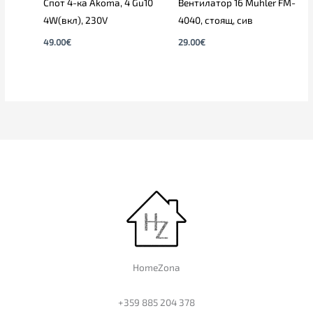
Спот 4-ка Akoma, 4 Gu10
Вентилатор 16 Muhler FM-
4W(вкл), 230V
4040, стоящ, сив
49.00
€
29.00
€
HomeZona
+359 885 204 378