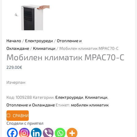
Начало
/
Електроуреди
/
Отопление и
Охлаждане
/
Климатици
/ Мобилен климатик MPAC70-C
Мобилен климатик MPAC70-C
229.00
€
Изчерпан
Код:
1009288
Категории:
Електроуреди
,
Климатици
,
Отопление и Охлаждане
Етикет:
мобилен климатик
СРАВНИ
Сподели с приятел