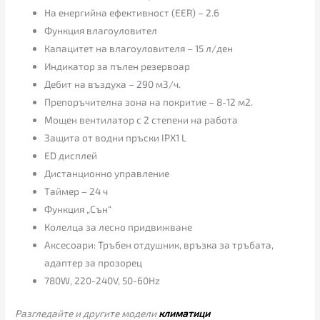
На енергийна ефективност (EER) – 2.6
Функция влагоуловител
Капацитет на влагоуловителя – 15 л/ден
Индикатор за пълен резервоар
Дебит на въздуха – 290 м3/ч.
Препоръчителна зона на покритие – 8-12 м2.
Мощен вентилатор с 2 степени на работа
Защита от водни пръски IPX1 L
ED дисплей
Дистанционно управление
Таймер – 24 ч
Функция „Сън“
Колелца за лесно придвижване
Аксесоари: Тръбен отдушник, връзка за тръбата,
адаптер за прозорец
780W, 220-240V, 50-60Hz
Разгледайте и другите модели
климатици