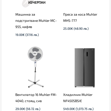
ИЗЧЕРПАН
Машинка за
Преса за коса Muhler
подстригване Muhler MC-
MHS-777
955, кафяв
25.00
€
(48.90 лв.)
19.00
€
(37.16 лв.)
Вентилатор 16 Muhler FM-
Хладилник Muhler
4040, стоящ, сив
NF450SBSIE
29.00
€
(56.72 лв.)
549.00
€
(1,073.75 лв.)