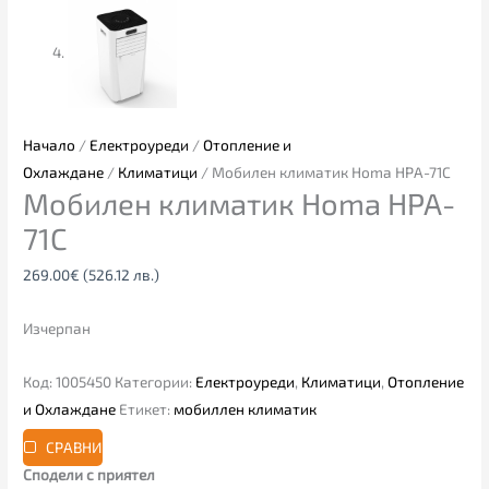
Начало
/
Електроуреди
/
Отопление и
Охлаждане
/
Климатици
/ Мобилен климатик Homa HPA-71C
Мобилен климатик Homa HPA-
71C
269.00
€
(526.12 лв.)
Изчерпан
Код:
1005450
Категории:
Електроуреди
,
Климатици
,
Отопление
и Охлаждане
Етикет:
мобиллен климатик
СРАВНИ
Сподели с приятел