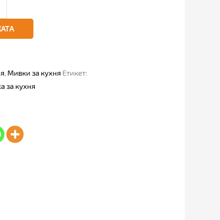
КАТА
ня
,
Мивки за кухня
Етикет:
 за кухня