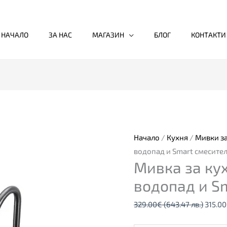
НАЧАЛО
ЗА НАС
МАГАЗИН
БЛОГ
КОНТАКТИ
количество
Origin
за
price
Мивка
was:
за
329.0
Начало
/
Кухня
/
Мивки за
кухня
(643.4
водопад и Smart смесите
Мивка за кух
Spark
лв.).
6,
водопад и S
водопад
329.00
€
(643.47 лв.)
315.00
и
Smart