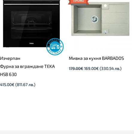
ПРОМО
179.00€.
169.00€.
Изчерпан
Мивка за кухня BARBADOS
Фурна за вграждане TEKA
179.00
€
169.00
€
(330.54 лв.)
HSB 630
415.00
€
(811.67 лв.)