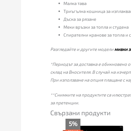
Малка тава
Триъгълна кошница за изплаква
Дъска за рязане
Меки връзки за топла и студена
Спирателни кранове за топла и 
Разгледайте и другите модели
мивки з
*Периодът за доставка е обикновено от
склад на Вносителя. В случай на изчер
При използване на опция плащане с ка
**Снимките на продуктите са илюстрат
за претенции.
Свързани продукти
Текущата
Original
5%
цена
price
е:
was: