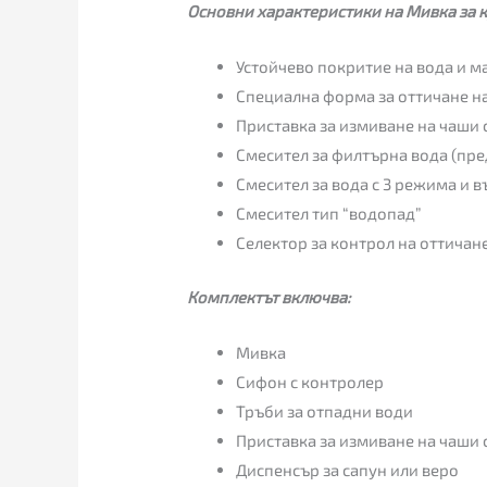
Основни характеристики на Мивка за к
Устойчево покритие на вода и м
Специална форма за оттичане н
Приставка за измиване на чаши 
Смесител за филтърна вода (пре
Смесител за вода с 3 режима и в
Смесител тип “водопад”
Селектор за контрол на оттичан
Комплектът включва:
Мивка
Сифон с контролер
Тръби за отпадни води
Приставка за измиване на чаши 
Диспенсър за сапун или веро