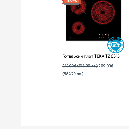
ПРОМО
299.00€
315.00€
(584.79
(616.09
лв.).
лв.).
Готварски плот TEKA TZ 6315
315.00
€
(616.09 лв.)
299.00
€
(584.79 лв.)