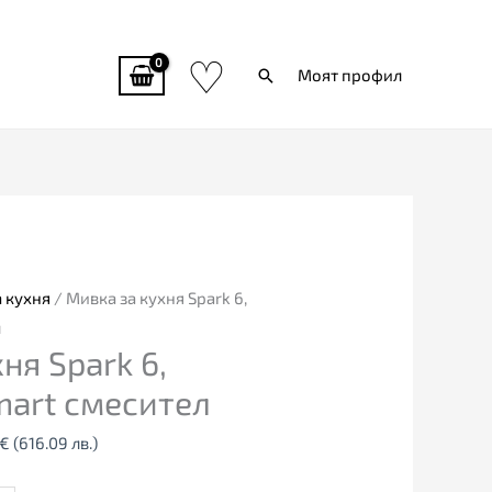
♡
Търси
Моят профил
al
Текущата
цена
е:
0€
315.00€
 кухня
/ Мивка за кухня Spark 6,
7
(616.09
л
ня Spark 6,
лв.).
mart смесител
€
(616.09 лв.)