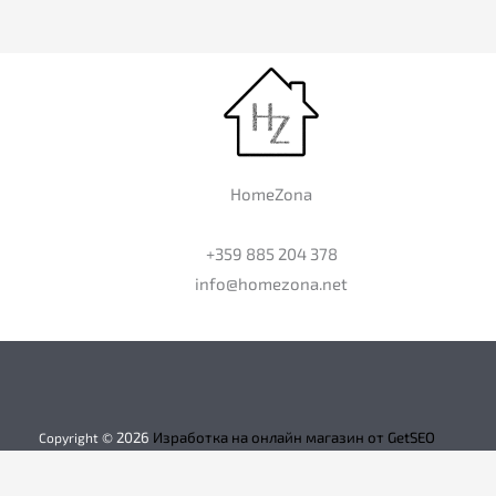
HomeZona
+359 885 204 378
info@homezona.net
2026
Изработка на онлайн магазин от GetSEO
Copyright ©