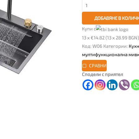
смесител
ДОБАВЯНЕ В КОЛИЧ
Купи с
13 x €14.82 (13 x 28.99 BGN)
Код:
W06
Категории:
Кух
мултифункционална мивка
СРАВНИ
Сподели с приятел