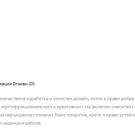
мация
Отзиви (0)
окачествена изработка и изчистен дизайн, която е прави добро
а мултифункционалсност и креативност със включен смесител с
на неръждаема стомана с Nano покритие, което я прави устойч
 и надеждна работа.