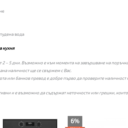
не
студена вода
а кухня
 2 – 5 дни. Възможно е към момента на завършване на поръчкат
пана наличност ще се свържем с Вас.
рта или банков превод е добре първо да проверите наличност 
ивни и е възможно да съдържат неточности или грешки, които
Original
Текущата
6%
price
цена
was:
е: