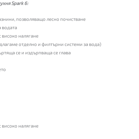
ухня Spark 6:
азнини, позволяващо лесно почистване
а водата
с високо налягане
длагаме отделно и филтърни системи за вода)
ъртяща се и издърпваща се глава
ето
с високо налягане