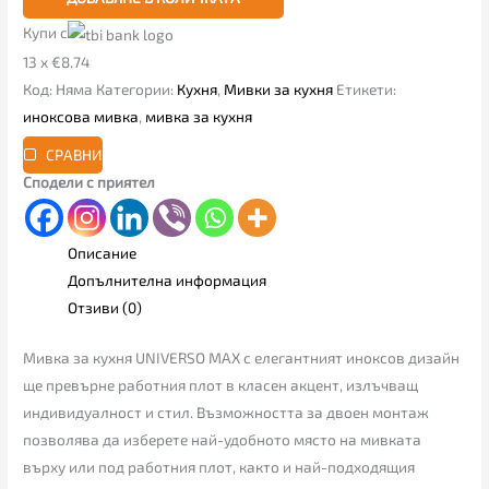
Купи с
13 x €8.74
Код:
Няма
Категории:
Кухня
,
Мивки за кухня
Етикети:
иноксова мивка
,
мивка за кухня
СРАВНИ
Сподели с приятел
Описание
Допълнителна информация
Отзиви (0)
Мивка за кухня UNIVERSO MAX с елегантният иноксов дизайн
ще превърне работния плот в класен акцент, излъчващ
индивидуалност и стил. Възможността за двоен монтаж
позволява да изберете най-удобното място на мивката
върху или под работния плот, както и най-подходящия