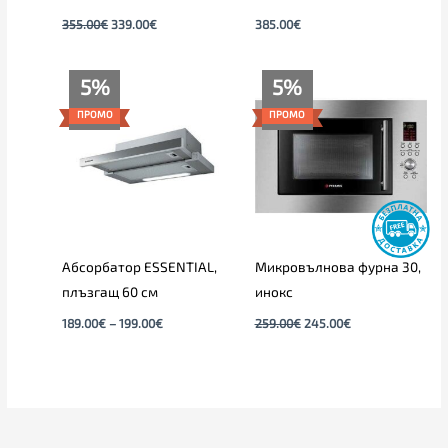
355.00
€
339.00
€
385.00
€
Price
Original
Текущата
5%
5%
range:
price
цена
189.00€
was:
е:
ПРОМО
ПРОМО
through
259.00€.
245.00€.
199.00€
Абсорбатор ESSENTIAL,
Микровълнова фурна 30,
плъзгащ 60 см
инокс
189.00
€
–
199.00
€
259.00
€
245.00
€