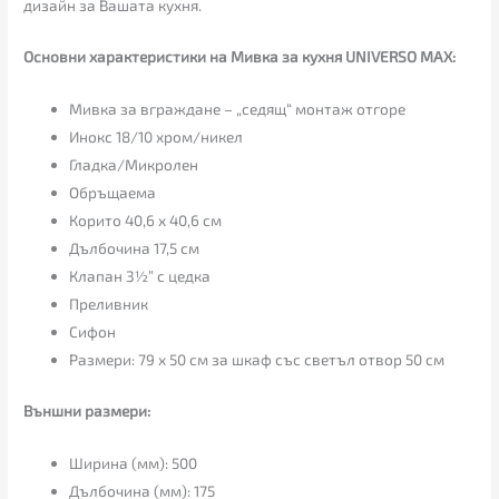
дизайн за Вашата кухня.
Основни характеристики на Мивка за кухня UNIVERSO MAX:
Мивка за вграждане – „седящ“ монтаж отгоре
Инокс 18/10 хром/никел
Гладка/Микролен
Обръщаема
Корито 40,6 х 40,6 см
Дълбочина 17,5 см
Клапан 3½” с цедка
Преливник
Сифон
Размери: 79 х 50 см за шкаф със светъл отвор 50 см
Външни размери:
Ширина (мм): 500
Дълбочина (мм): 175