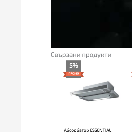
Свързани продукти
Price
5%
range:
189.00€
ПРОМО
through
199.00€
Абсорбатор ESSENTIAL,