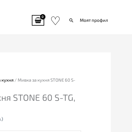
♡
Търси
Моят профил
 кухня
/ Мивка за кухня STONE 60 S-
ня STONE 60 S-TG,
.)