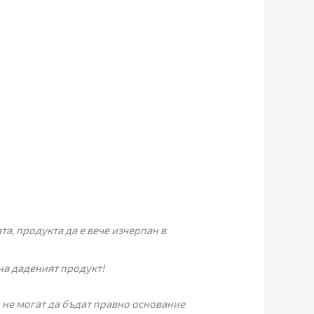
а, продукта да е вече изчерпан в
на даденият продукт!
 не могат да бъдат правно основание