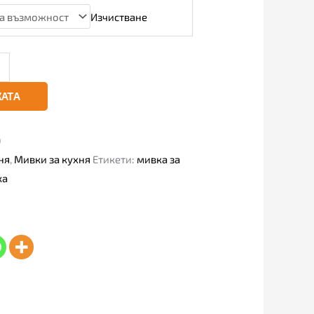
Изчистване
КАТА
)
ня
,
Мивки за кухня
Етикети:
мивка за
ка