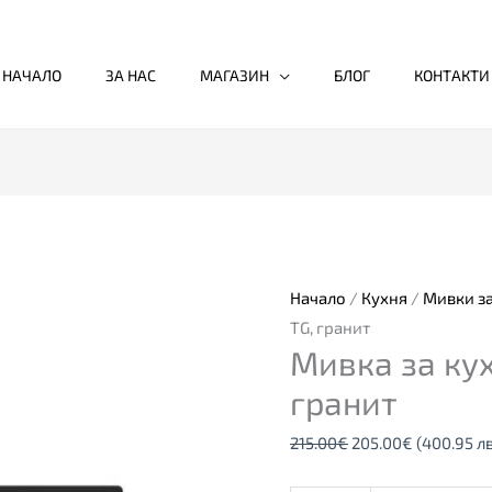
НАЧАЛО
ЗА НАС
МАГАЗИН
БЛОГ
КОНТАКТИ
количество
Original
Текущата
за
price
цена
Мивка
was:
е:
за
215.00€.
205.00€.
Начало
/
Кухня
/
Мивки за
кухня
TG, гранит
Мивка за кух
STONE
60
гранит
S-
215.00
€
205.00
€
(400.95 лв
TG,
гранит