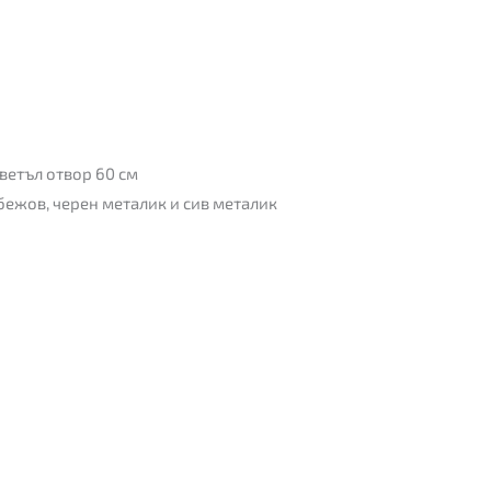
светъл отвор 60 см
обежов, черен металик и сив металик