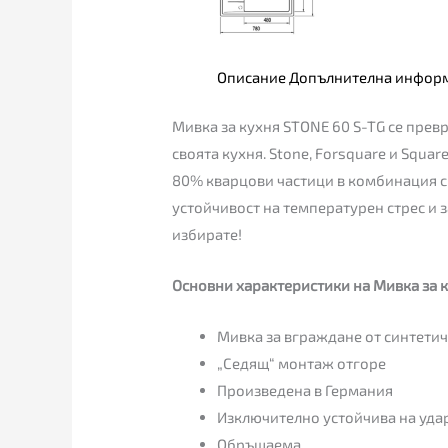
Описание
Допълнителна инфор
Мивка за кухня STONE 60 S-TG се прев
своята кухня. Stone, Forsquare и Squa
80% кварцови частици в комбинация с 
устойчивост на температурен стрес и з
избирате!
Основни характеристики на Мивка за к
Мивка за вграждане от синтетиче
„Седящ“ монтаж отгоре
Произведена в Германия
Изключително устойчива на удар
Обръщаема