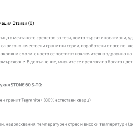
мация
Отзиви (0)
ръща в мечтаното средство за тези, които търсят иновативни, 
re са висококачествени гранитни серии, изработени от все по-ж
акрилни смоли, с което се постигат изключителна здравина на
амърсяване. В допълнение, мивките се предлагат в богата цветн
ухня STONE 60 S-TG:
н гранит Tegranite+ (80% естествен кварц)
и, надрасквания, температурен стрес и високи температури (до