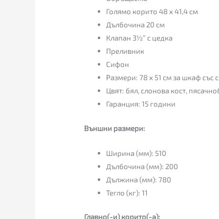
Голямо корито 48 х 41,4 см
Дълбочина 20 см
Клапан 3½” с цедка
Преливник
Сифон
Размери: 78 х 51 см за шкаф със 
Цвят: бял, слонова кост, пясачн
Гаранция: 15 години
Външни размери:
Ширина (мм): 510
Дълбочина (мм): 200
Дължина (мм): 780
Тегло (кг): 11
Главно(-и) корито(-а):