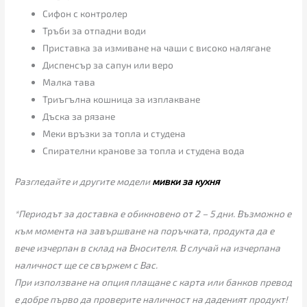
Сифон с контролер
Тръби за отпадни води
Приставка за измиване на чаши с високо налягане
Диспенсър за сапун или веро
Малка тава
Триъгълна кошница за изплакване
Дъска за рязане
Меки връзки за топла и студена
Спирателни кранове за топла и студена вода
Разгледайте и другите модели
мивки за кухня
*Периодът за доставка е обикновено от 2 – 5 дни. Възможно е
към момента на завършване на поръчката, продукта да е
вече изчерпан в склад на Вносителя. В случай на изчерпана
наличност ще се свържем с Вас.
При използване на опция плащане с карта или банков превод
е добре първо да проверите наличност на даденият продукт!