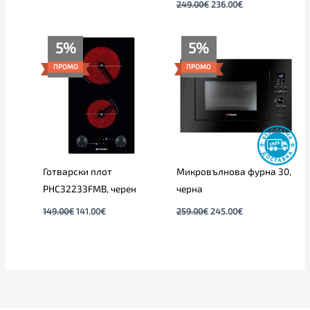
249.00
€
236.00
€
Original
Текущата
Original
Текущата
5%
5%
price
цена
price
цена
was:
е:
was:
е:
ПРОМО
ПРОМО
149.00€.
141.00€.
259.00€.
245.00€.
Готварски плот
Микровълнова фурна 30,
PHC32233FMB, черен
черна
149.00
€
141.00
€
259.00
€
245.00
€