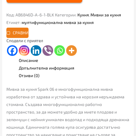
Код:
AB6846D-A-6-1-BLK
Категории:
Кухня
,
Мивки за кухня
Етикет:
мултифункционална мивка за кухня
СРАВНИ
Сподели с приятел
Описание
Допълнителна информация
Отзиви (0)
Мивка за кухня Spark 06 e многофункционална мивка
изработена от здрава и устойчива на корозия неръждаема
стомана. Създава многофункционално работно
пространство, за да можете удобно да миете плодове и
зеленчуци с нейния уникален водопад и подходяща дренажна
кошница. Единичната голяма купа осигурява достатъчно
пространство за накисване и почистване на съдове за