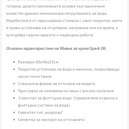
готвене, докато наклонената основа към единичния
изместен дренаж минимизира натрупването на вода.
Изработена е от неръждаема стомана с нано покритие, което
я прави устойчива на отчупване, напукване или изгаряне, и
осигурява години красота и надеждна работа.
Основни характеристики на Мивка за кухня Spark 06:
Размери: 60х46х23см
Покритие устойчиво на вода и мазнини, позволяващо
лесно почистване
Специална форма за оттичане на водата
Приставка за измиване на чаши с високо налягане
Смесител за филтърна вода *(предлагаме отделно и
филтърни системи за вода)
Смесител тип „водопад“
Селектор за контрол на оттичането