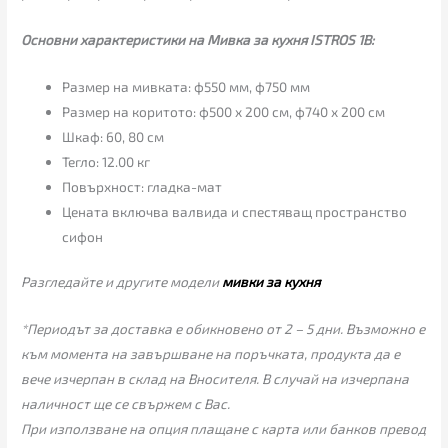
Основни характеристики на Мивка за кухня ISTROS 1B:
Размер на мивката: ф550 мм, ф750 мм
Размер на коритото: ф500 х 200 см, ф740 х 200 см
Шкаф: 60, 80 см
Тегло: 12.00 кг
Повърхност: гладка-мат
Цената включва валвида и спестяващ пространство
сифон
Разгледайте и другите модели
мивки за кухня
*Периодът за доставка е обикновено от 2 – 5 дни. Възможно е
към момента на завършване на поръчката, продукта да е
вече изчерпан в склад на Вносителя. В случай на изчерпана
наличност ще се свържем с Вас.
При използване на опция плащане с карта или банков превод
е добре първо да проверите наличност на даденият продукт!