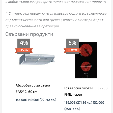
**Снимките на продуктите са илюстративни и е възможно да
съдържат неточности или грешки, които не могат да бъдат
правно основание за претенции.
Свързани продукти
Original
Текущата
Текущата
Original
4%
5%
price
цена
цена
price
was:
е:
е:
was:
ПРОМО
ПРОМО
155.00€.
149.00€.
132.00€
139.00€
(258.17
(271.86
лв.).
лв.).
Абсорбатор за стена
Готварски плот PHC 32230
EASY 2, 60 см
FMB, черен
155.00
€
149.00
€
(291.42 лв.)
139.00
€
(271.86 лв.)
132.00
€
(258.17 лв.)