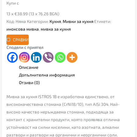
Купи с
13 x €38.99 (13 x 76.26 BGN)
Код:
Няма
Категории:
Кухня
,
Мивки за кухня
Етикети:
иноксова мивка
,
мивка за кухня
СРАВНИ
Сподели с приятел
Описание
Допълнителна информация
Отзиви (0)
Мивка за кухня ISTROS 1B е изработена единствено, от
висококачествена стомана (CrNi18/10), тип AiSi 304. Най-
високо качество неръждаема стомана, подходяща за
контакт с хранителни продукти, която проявява отлична
устойчивост на силни киселини, като азотната, алкални
разтвори и разтвори на органични и неорганични соли.