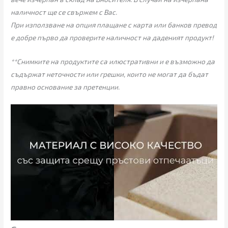
наличност ще се свържем с Вас.
При използване на опция плащане с карта или банков превод
е добре първо да проверите наличност на даденият продукт!
**Снимките на продуктите са илюстративни и е възможно да
съдържат неточности или грешки, които не могат да бъдат
правно основание за претенции.