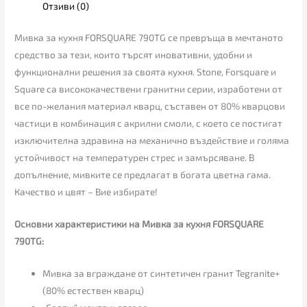
Отзиви (0)
Мивка за кухня FORSQUARE 790TG се превръща в мечтаното
средство за тези, които търсят иновативни, удобни и
функционални решения за своята кухня. Stone, Forsquare и
Square са висококачествени гранитни серии, изработени от
все по-желания материал кварц, съставен от 80% кварцови
частици в комбинация с акрилни смоли, с което се постигат
изключителна здравина на механично въздействие и голяма
устойчивост на температурен стрес и замърсяване. В
допълнение, мивките се предлагат в богата цветна гама.
Качество и цвят – Вие избирате!
Основни характеристики на Мивка за кухня FORSQUARE
790TG:
Мивка за вграждане от синтетичен гранит Tegranite+
(80% естествен кварц)