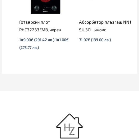
Готварски плот
Абсорбатор плъзгащ NN1
PHC32233FMB, черен
SU 30L, инокс
149.00
€
(291.42 лв.)
141.00
€
71.07
€
(139.00 лв.)
(275.77 лв.)