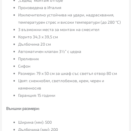
„Седящ“ монтаж отгоре
Произведена в Италия
Изключително устойчива на удари, надрасквания,
температурен стрес и високи температури (до 280 °С)
3 възможни места за монтаж на смесител
Корито 34,3 х 39,5 см
Дълбочина 20 см
Автоматичен клапан 3½” с цедка
Преливник
Сифон
Размери: 79 х 50 см за шкаф със светъл отвор 80 см
Цвят: снежнобял, светлобежов, крем, черен и
каменносив
Гаранция: 15 години
Външни размери:
Ширина (мм): 500
Дълбочина (мм): 200