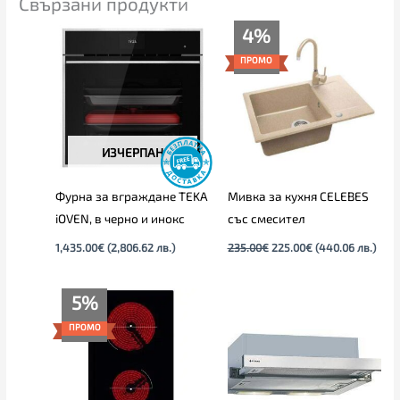
Свързани продукти
Original
Текущата
4%
price
цена
was:
е:
ПРОМО
235.00€.
225.00€.
ИЗЧЕРПАН
Фурна за вграждане TEKA
Мивка за кухня CELEBES
iOVEN, в черно и инокс
със смесител
1,435.00
€
(2,806.62 лв.)
235.00
€
225.00
€
(440.06 лв.)
Текущата
Original
5%
цена
price
е:
was:
ПРОМО
141.00€
149.00€
(275.77
(291.42
лв.).
лв.).