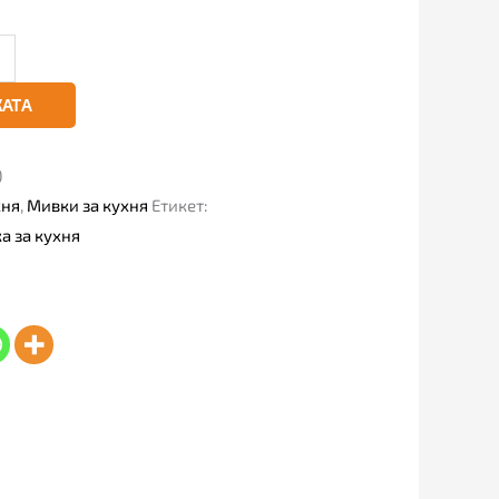
КАТА
)
хня
,
Мивки за кухня
Етикет:
 за кухня