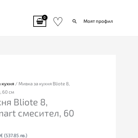
♡
Търси
Моят профил
al
Текущата
цена
е:
0€
275.00€
 кухня
/ Мивка за кухня Bliote 8,
3
(537.85
, 60 см
я Bliote 8,
лв.).
art смесител, 60
€
(537.85 лв.)