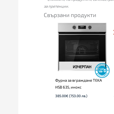
за претенции.
Свързани продукти
ИЗЧЕРПАН
Фурна за вграждане TEKA
HSB 635, инокс
385.00
€
(753.00 лв.)