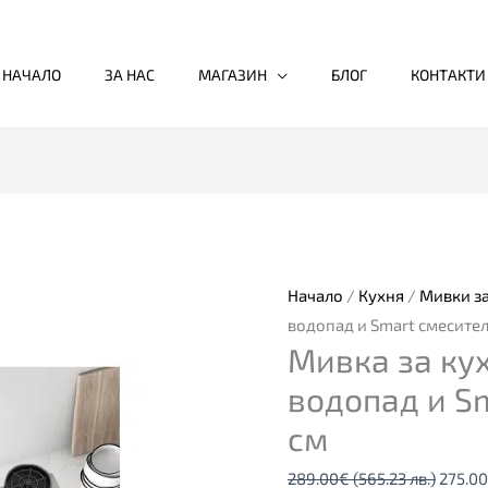
НАЧАЛО
ЗА НАС
МАГАЗИН
БЛОГ
КОНТАКТИ
количество
Origin
за
price
Мивка
was:
за
289.0
Начало
/
Кухня
/
Мивки за
кухня
(565.2
водопад и Smart смесител
Мивка за кухн
Bliote
лв.).
8,
водопад и Sm
водопад
см
и
Smart
289.00
€
(565.23 лв.)
275.00