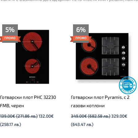
Текущата
Original
Текущата
Original
5%
6%
цена
price
цена
price
е:
was:
е:
was:
ПРОМО
ПРОМО
132.00€
139.00€
329.00€
349.00€
(258.17
(271.86
(643.47
(682.58
лв.).
лв.).
лв.).
лв.).
Готварски плот PHC 32230
Готварски плот Pyramis, с 2
FMB, черен
газови котлони
139.00
€
(271.86 лв.)
132.00
€
349.00
€
(682.58 лв.)
329.00
€
(258.17 лв.)
(643.47 лв.)