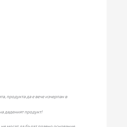
а, продукта да е вече изчерпан в
на даденият продукт!
 не могат да бъдат правно основание