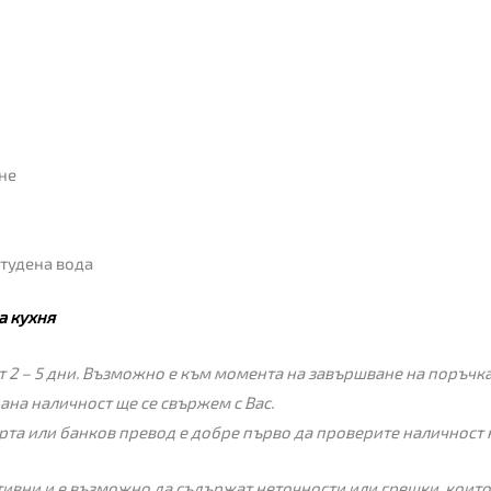
не
студена вода
а кухня
 2 – 5 дни. Възможно е към момента на завършване на поръчкат
пана наличност ще се свържем с Вас.
рта или банков превод е добре първо да проверите наличност 
ивни и е възможно да съдържат неточности или грешки, които