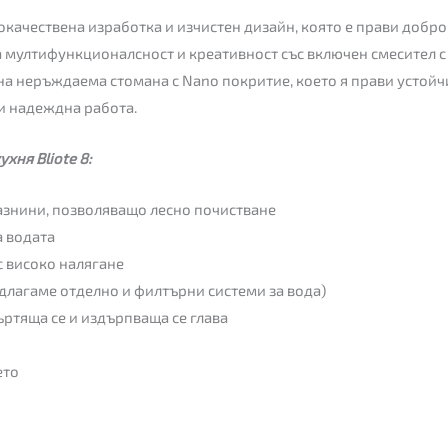
кокачествена изработка и изчистен дизайн, която е прави добр
та мултифункционалсност и креативност със включен смесител 
на неръждаема стомана с Nano покритие, което я прави устойч
 и надеждна работа.
хня Bliote 8:
азнини, позволяващо лесно почистване
а водата
с високо налягане
длагаме отделно и филтърни системи за вода)
ъртяща се и издърпваща се глава
ето