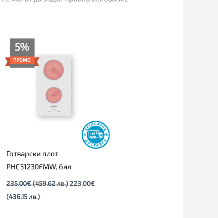
Текущата
Original
5%
цена
price
е:
was:
ПРОМО
223.00€
235.00€
(436.15
(459.62
лв.).
лв.).
Готварски плот
PHC31230FMW, бял
235.00
€
(459.62 лв.)
223.00
€
(436.15 лв.)