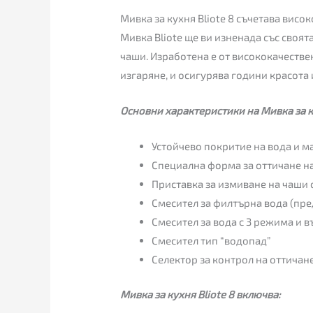
Мивка за кухня Bliote 8 съчетава висо
Мивка Bliote ще ви изненада със своя
чаши. Изработена е от висококачестве
изгаряне, и осигурява години красота
Основни характеристики на Мивка за ку
Устойчево покритие на вода и м
Специална форма за оттичане н
Приставка за измиване на чаши 
Смесител за филтърна вода (пре
Смесител за вода с 3 режима и в
Смесител тип “водопад”
Селектор за контрол на оттичан
Мивка за кухня Bliote 8 включва: