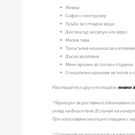
Мивка
Сифон с контролер
Тръби за отпадни води
Диспенсър за сапун или веро
Малка тава
Триъгълна кошница за изплаква
Дъска за рязане
Меки връзки за топла и студена
Спирателни кранове за топла и 
Разгледайте и другите модели
мивки з
*Периодът за доставка е обикновено от
склад на Вносителя. В случай на изчер
При използване на опция плащане с ка
**Снимките на продуктите са илюстрат