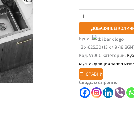
смесител,
60
см
ДОБАВЯНЕ В КОЛИЧ
Купи с
13 x €25.30 (13 x 49.48 BGN
Код:
W06G
Категории:
Ку
мултифункционална мивка
СРАВНИ
Сподели с приятел