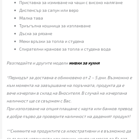
Приставка за измиване на чаши с високо налягане
Диспенсър за сапун или веро
Малка тава
Триъгълна кошница за изплакване
Дъска за рязане
Меки връзки за топла и студена
Спирателни кранове за топла и студена вода
Разгледайте и другите модели
мивки за кухня
*Периодът за доставка е обикновено от 2 – 5 дни. Възможно е
към момента на завършване на поръчката, продукта да е
вече изчерпан в склад на Вносителя. В случай на изчерпана
наличност ще се свържем с Вас.
При използване на опция плащане с карта или банков превод
е добре първо да проверите наличност на даденият продукт!
**Снимките на продуктите са илюстративни и е възможно да
съдържат неточности или грешки, които не могат да бъдат