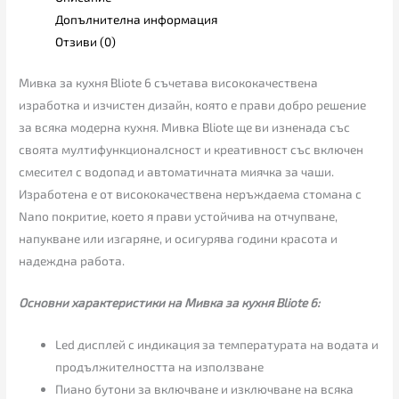
Допълнителна информация
Отзиви (0)
Мивка за кухня Bliote 6 съчетава висококачествена
изработка и изчистен дизайн, която е прави добро решение
за всяка модерна кухня. Мивка Bliote ще ви изненада със
своята мултифункционалсност и креативност със включен
смесител с водопад и автоматичната миячка за чаши.
Изработена е от висококачествена неръждаема стомана с
Nano покритие, което я прави устойчива на отчупване,
напукване или изгаряне, и осигурява години красота и
надеждна работа.
Основни характеристики на Мивка за кухня Bliote 6:
Led дисплей с индикация за температурата на водата и
продължителността на използване
Пиано бутони за включване и изключване на всяка