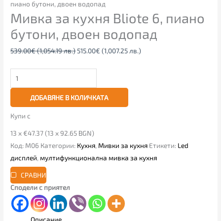
пиано бутони, двоен водопад
Мивка за кухня Bliote 6, пиано
бутони, двоен водопад
539.00
€
(1,054.19 лв.)
515.00
€
(1,007.25 лв.)
ДОБАВЯНЕ В КОЛИЧКАТА
Купи с
13 x €47.37 (13 x 92.65 BGN)
Код:
M06
Категории:
Кухня
,
Мивки за кухня
Етикети:
Led
дисплей
,
мултифункционална мивка за кухня
СРАВНИ
Сподели с приятел
Описание