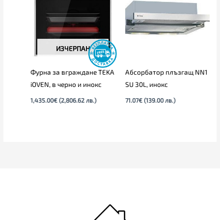
ИЗЧЕРПАН
Фурна за вграждане TEKA
Абсорбатор плъзгащ NN1
iOVEN, в черно и инокс
SU 30L, инокс
1,435.00
€
(2,806.62 лв.)
71.07
€
(139.00 лв.)