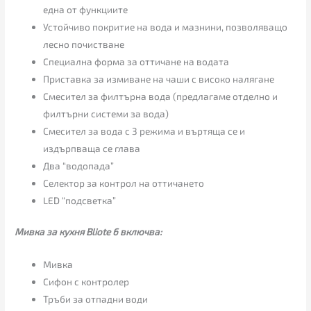
една от функциите
Устойчиво покритие на вода и мазнини, позволяващо
лесно почистване
Специална форма за оттичане на водата
Приставка за измиване на чаши с високо налягане
Смесител за филтърна вода (предлагаме отделно и
филтърни системи за вода)
Смесител за вода с 3 режима и въртяща се и
издърпваща се глава
Два “водопада”
Селектор за контрол на оттичането
LED “подсветка”
Мивка за кухня Bliote 6 включва:
Мивка
Сифон с контролер
Тръби за отпадни води