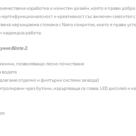
кокачествена изработка и изчистен дизайн, която е прави добр
та мултифункционалсност и креативност със включен смесител с
твена неръждаема стомана с Nano покритие, което я прави уст
 и надеждна работа.
хня Bliote 2:
азнини, позволяващо лесно почистване
а водата
длагаме отделно и филтърни системи за вода)
нтролирани чрез бутони, издърпваща се глава, LED дисплей и к
еро