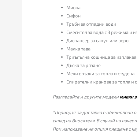
Мивка
Сифон
Тръби за отпадни води
Смесител за вода с 3 режима и и
Диспансер за сапун или веро
Малка тава
Триъгълна кошница за изплаква
Дъска за рязане
Меки връзки за топла и студена
Спирателни кранове за топла и 
Разгледайте и другите модели
мивки з
*Периодът за доставка е обикновено от
склад на Вносителя. В случай на изчер
При използване на опция плащане с ка