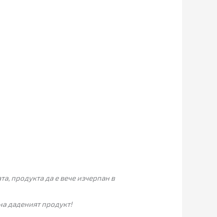
а, продукта да е вече изчерпан в
на даденият продукт!