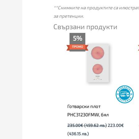
**Снимките на продуктите са илюстрат
за претенции.
Свързани продукти
Текущата
Original
5%
цена
price
е:
was:
ПРОМО
223.00€
235.00€
(436.15
(459.62
лв.).
лв.).
Готварски плот
PHC31230FMW, бял
235.00
€
(459.62 лв.)
223.00
€
(436.15 лв.)