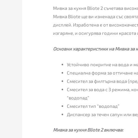
Мивка за кухня Bliote 2 съчетава висо
Мивка Bliote ще ви изненада със своя
дисплей. Изработена е от висококачес
изгаряне, и осигурява години красота
Основни характеристики на Мивка за ку
Устойчиво покритие на вода и м
Специална форма за оттичане н
Смесител за филтърна вода (пре
Смесител за вода с 3 режима, ко
“водопад”
Смесител тип “водопад”
Диспансер за течен сапун или в
Мивка за кухня Bliote 2 включва: