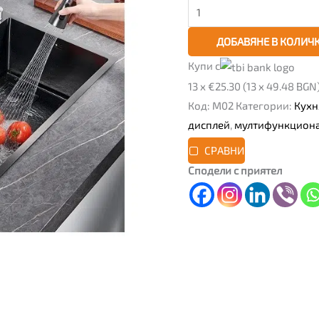
дисплей
ДОБАВЯНЕ В КОЛИЧ
Купи с
13 x €25.30 (13 x 49.48 BGN
Код:
M02
Категории:
Кухн
дисплей
,
мултифункциона
СРАВНИ
Сподели с приятел