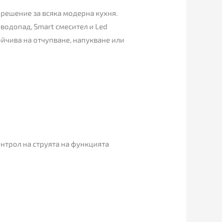
о решение за всяка модерна кухня.
 водопад, Smart смесител и Lеd
ойчива на отчупване, напукване или
онтрол на струята на функцията