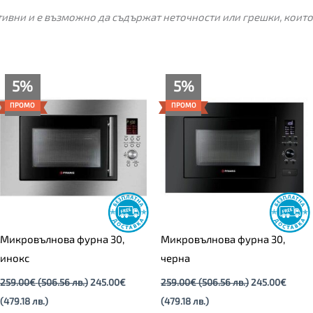
ивни и е възможно да съдържат неточности или грешки, които
Текущата
Original
Текущата
Original
5%
5%
цена
price
цена
price
е:
was:
е:
was:
ПРОМО
ПРОМО
245.00€
259.00€
245.00€
259.00€
(479.18
(506.56
(479.18
(506.56
лв.).
лв.).
лв.).
лв.).
Микровълнова фурна 30,
Микровълнова фурна 30,
инокс
черна
259.00
€
(506.56 лв.)
245.00
€
259.00
€
(506.56 лв.)
245.00
€
(479.18 лв.)
(479.18 лв.)