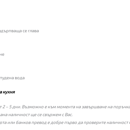
здърпваща се глава
не
студена вода
а кухня
 2 – 5 дни. Възможно е към момента на завършване на поръчкат
пана наличност ще се свържем с Вас.
рта или банков превод е добре първо да проверите наличност 