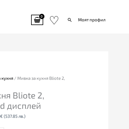
♡
Търси
Моят профил
al
Текущата
цена
е:
0€
275.00€
 кухня
/ Мивка за кухня Bliote 2,
3
(537.85
я Bliote 2,
лв.).
ed дисплей
€
(537.85 лв.)