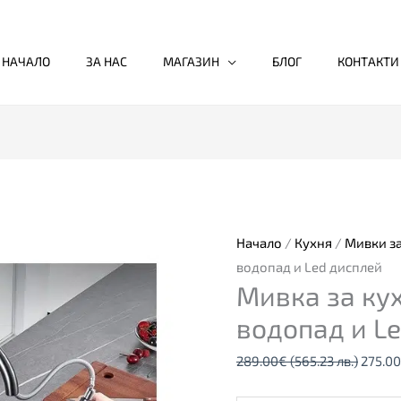
НАЧАЛО
ЗА НАС
МАГАЗИН
БЛОГ
КОНТАКТИ
количество
Origin
за
price
Мивка
was:
за
289.0
Начало
/
Кухня
/
Мивки за
кухня
(565.2
водопад и Led дисплей
Мивка за кухн
Bliote
лв.).
2,
водопад и L
водопад
289.00
€
(565.23 лв.)
275.00
и
Led