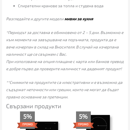
Спирателни кранове за топла и студена вода
Разгледайте и другите модели
мивки за кухня
*Периодът за доставка е обикновено от 2 – 5 дни. Възможно е
към момента на завършване на поръчката, продукта да е
вече изчерпан в склад на Вносителя. В случай на изчерпана
наличност ще се свържем с Вас.
При използване на опция плащане с карта или банков превод
е добре първо да проверите наличност на даденият продукт!
**Снимките на продуктите са илюстративни и е възможно да
съдържат неточности или грешки, които не могат да бъдат
правно основание за претенции.
Свързани продукти
Original
Текущата
Original
Текущата
5%
5%
price
цена
price
цена
was:
е:
was:
е:
ПРОМО
ПРОМО
355.00€.
339.00€.
225.00€.
213.00€.