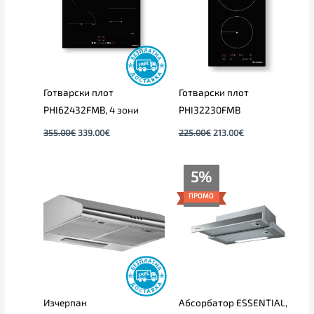
Готварски плот
Готварски плот
PHI62432FMB, 4 зони
PHI32230FMB
355.00
€
339.00
€
225.00
€
213.00
€
Price
Price
5%
range:
range:
75.00€
189.00€
ПРОМО
through
through
85.00€
199.00€
Изчерпан
Абсорбатор ESSENTIAL,