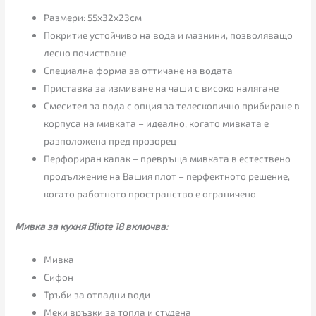
Размери: 55х32х23см
Покритие устойчиво на вода и мазнини, позволяващо
лесно почистване
Специална форма за оттичане на водата
Приставка за измиване на чаши с високо налягане
Смесител за вода с опция за телескопично прибиране в
корпуса на мивката – идеално, когато мивката е
разположена пред прозорец
Перфориран капак – превръща мивката в естествено
продължение на Вашия плот – перфектното решение,
когато работното пространство е ограничено
Мивка за кухня Bliote 18 включва:
Мивка
Сифон
Тръби за отпадни води
Меки връзки за топла и студена