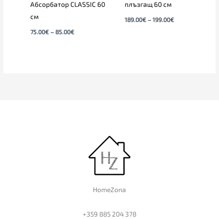
Абсорбатор CLASSIC 60
плъзгащ 60 см
см
189.00
€
–
199.00
€
75.00
€
–
85.00
€
HomeZona
+359 885 204 378