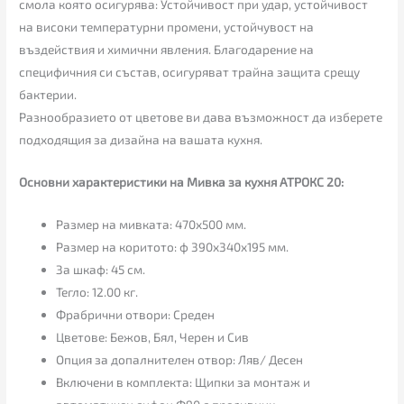
смола която осигурява: Устойчивост при удар, устойчивост
на високи температурни промени, устойчувост на
въздействия и химични явления. Благодарение на
специфичния си състав, осигуряват трайна защита срещу
бактерии.
Разнообразието от цветове ви дава възможност да изберете
подходящия за дизайна на вашата кухня.
Основни характеристики на Мивка за кухня АТРОКС 20:
Размер на мивката: 470х500 мм.
Размер на коритото: ф 390х340х195 мм.
За шкаф: 45 см.
Тегло: 12.00 кг.
Фрабрични отвори: Среден
Цветове: Бежов, Бял, Черен и Сив
Опция за допалнителен отвор: Ляв/ Десен
Включени в комплекта: Щипки за монтаж и