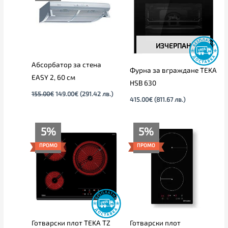
ИЗЧЕРПАН
Абсорбатор за стена
Фурна за вграждане TEKA
EASY 2, 60 см
HSB 630
155.00
€
149.00
€
(291.42 лв.)
415.00
€
(811.67 лв.)
Текущата
Original
Текущата
Original
5%
5%
цена
price
цена
price
е:
was:
е:
was:
ПРОМО
ПРОМО
299.00€
315.00€
213.00€
225.00€
(584.79
(616.09
(416.59
(440.06
лв.).
лв.).
лв.).
лв.).
Готварски плот TEKA TZ
Готварски плот