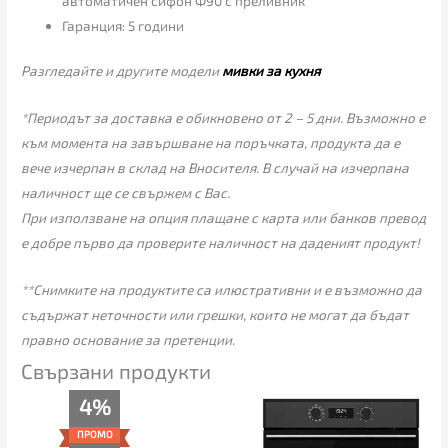
автоматичен сифон Ф90 с преливник
Гаранция: 5 години
Разгледайте и другите модели
мивки за кухня
*Периодът за доставка е обикновено от 2 – 5 дни. Възможно е
към момента на завършване на поръчката, продукта да е
вече изчерпан в склад на Вносителя. В случай на изчерпана
наличност ще се свържем с Вас.
При използване на опция плащане с карта или банков превод
е добре първо да проверите наличност на даденият продукт!
**Снимките на продуктите са илюстративни и е възможно да
съдържат неточности или грешки, които не могат да бъдат
правно основание за претенции.
Свързани продукти
Original
Текущата
4%
price
цена
was:
е:
ПРОМО
155.00€.
149.00€.