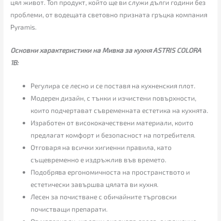
цял живот. Топ продукт, който ще ви служи дълги години без
проблеми, от водещата световно призната гръцка компания
Pyramis.
Основни характеристики на Мивка за кухня ASTRIS COLORA
1B:
Регулира се лесно и се поставя на кухненския плот.
Модерен дизайн, с тънки и изчистени повърхности,
които подчертават съвременната естетика на кухнята.
Изработен от висококачествени материали, които
предлагат комфорт и безопасност на потребителя.
Отговаря на всички хигиенни правила, като
същевременно е издръжлив във времето.
Подобрява ергономичноста на пространството и
естетически завършва цялата ви кухня.
Лесен за почистване с обичайните търговски
почистващи препарати.