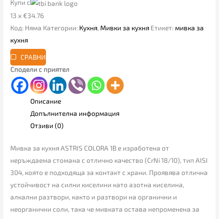
Купи с
13 x €34.76
Код:
Няма
Категории:
Кухня
,
Мивки за кухня
Етикет:
мивка за
кухня
СРАВНИ
Сподели с приятел
Описание
Допълнителна информация
Отзиви (0)
Мивка за кухня ASTRIS COLORA 1B е изработена от
неръждаема стомана с отлично качество (CrNi 18/10), тип AISI
304, която е подходяща за контакт с храни. Проявява отлична
устойчивост на силни киселини като азотна киселина,
алкални разтвори, както и разтвори на органични и
неорганични соли, така че мивката остава непроменена за