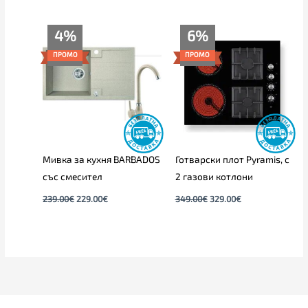
Original
Текущата
Original
Текущата
4%
6%
price
цена
price
цена
was:
е:
was:
е:
ПРОМО
ПРОМО
239.00€.
229.00€.
349.00€.
329.00€.
Мивка за кухня BARBADOS
Готварски плот Pyramis, с
със смесител
2 газови котлони
239.00
€
229.00
€
349.00
€
329.00
€