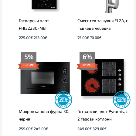
Готварски плот
Смесител за кухня ELZA, с
PHI32230FMB
гъвкава лебедка
225.00
€
213.00
€
75.00
€
70.00
€
Original
Текущата
Original
Текущата
5%
6%
price
цена
price
цена
was:
е:
was:
е:
ПРОМО
ПРОМО
259.00€.
245.00€.
349.00€.
329.00€.
Микровълнова фурна 30,
Готварски плот Pyramis, с
черна
2 газови котлони
259.00
€
245.00
€
349.00
€
329.00
€