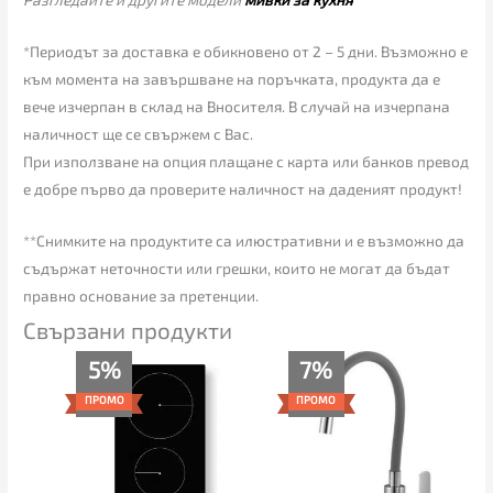
*Периодът за доставка е обикновено от 2 – 5 дни. Възможно е
към момента на завършване на поръчката, продукта да е
вече изчерпан в склад на Вносителя. В случай на изчерпана
наличност ще се свържем с Вас.
При използване на опция плащане с карта или банков превод
е добре първо да проверите наличност на даденият продукт!
**Снимките на продуктите са илюстративни и е възможно да
съдържат неточности или грешки, които не могат да бъдат
правно основание за претенции.
Свързани продукти
Original
Текущата
Original
Текущата
5%
7%
price
цена
price
цена
was:
е:
was:
е:
ПРОМО
ПРОМО
225.00€.
213.00€.
75.00€.
70.00€.