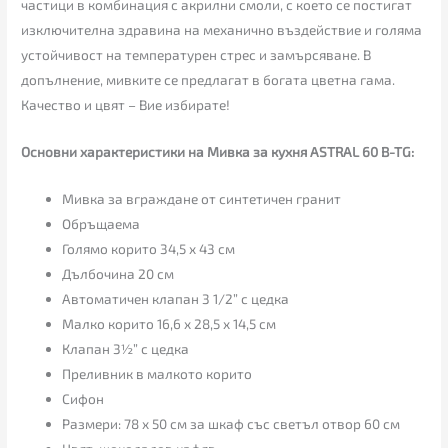
частици в комбинация с акрилни смоли, с което се постигат
изключителна здравина на механично въздействие и голяма
устойчивост на температурен стрес и замърсяване. В
допълнение, мивките се предлагат в богата цветна гама.
Качество и цвят – Вие избирате!
Основни характеристики на Мивка за кухня ASTRAL 60 B-TG:
Мивка за вграждане от синтетичен гранит
Обръщаема
Голямо корито 34,5 х 43 см
Дълбочина 20 см
Автоматичен клапан 3 1/2” с цедка
Малко корито 16,6 х 28,5 х 14,5 см
Клапан 3½” с цедка
Преливник в малкото корито
Сифон
Размери: 78 х 50 см за шкаф със светъл отвор 60 см