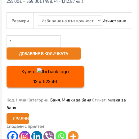
255.00
€
–
569.00
€
(498.74 - 1,112.87 лв.)
Изчистване
Размери
ДОБАВЯНЕ В КОЛИЧКАТА
Купи с
13 x €23.46
Код:
Няма
Категории:
Баня
,
Мивки за баня
Етикет:
мивка за
баня
СРАВНИ
Сподели с приятел