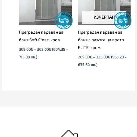
ИЗЧЕРПАН
Преграден параван за
Преграден параван за
баня Soft Close, хром
баня с плъзгаща врата
ELITЕ, хром
309.00
€
–
365.00
€
(604.35 -
713.88 лв.)
289.00
€
–
325.00
€
(565.23 -
635.64 лв.)