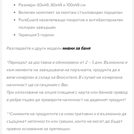
Размери: 60х49, 80х49 и 100х49 см
Включен комплект за монтаж стъкловиден порцелан
PureGuard незалепващо покритие и антибактериален
полиран завършек
Гаранция 5 години
Разгледайте и други модели
мивки за баня
*Периодът за доставка е обикновено от 2 – 5 дни. Възможно е
към момента на завършване на поръчката, продукта да е
вече изчерпан в склад на Вносителя. В случай на изчерпана
наличност ще се свържем с Вас.
При използване на опция плащане с карта или банков превод
е добре първо да проверите наличност на даденият продукт!
**Снимките на продуктите са илюстративни и е възможно да
съдържат неточности или грешки, които не могат да бъдат
правно основание за претенции.