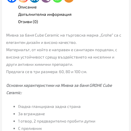
Описание
Допълнителна информация
Отзиви (0)
Мивка за баня Cube Ceramic на търговска марка „Grohe“ са с
елегантен дизайн и високо качество.
Материалът, от който е направен е санитарен порцелан, с
висока устойчивост срещу въздействието на киселини и
други активни химични препарати.
Предлага се в три размера: 60, 80 и 100 см.
Основни характеристики на Мивка за баня GROHE Cube
Ceramic:
Гладка гланцирана задна страна
За вграждане
1 отвор, 2 предварително пробити дупки
С преливник