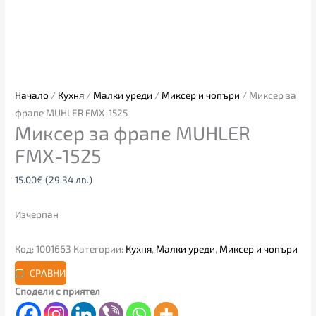
Начало
/
Кухня
/
Малки уреди
/
Миксер и чопъри
/ Миксер за
фрапе MUHLER FMX-1525
Миксер за фрапе MUHLER
FMX-1525
15.00
€
(29.34 лв.)
Изчерпан
Код:
1001663
Категории:
Кухня
,
Малки уреди
,
Миксер и чопъри
СРАВНИ
Сподели с приятел