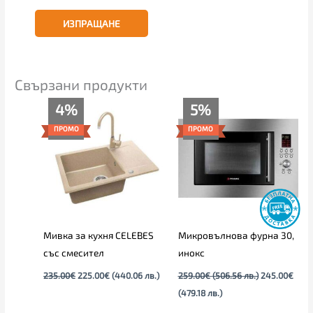
Свързани продукти
Original
Текущата
Текущата
Original
4%
5%
price
цена
цена
price
was:
е:
е:
was:
ПРОМО
ПРОМО
235.00€.
225.00€.
245.00€
259.00€
(479.18
(506.56
лв.).
лв.).
Мивка за кухня CELEBES
Микровълнова фурна 30,
със смесител
инокс
235.00
€
225.00
€
(440.06 лв.)
259.00
€
(506.56 лв.)
245.00
€
(479.18 лв.)