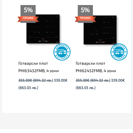
Текущата
Original
Текущата
Original
5%
5%
цена
price
цена
price
е:
was:
е:
was:
ПРОМО
ПРОМО
339.00€
355.00€
339.00€
355.00€
(663.03
(694.32
(663.03
(694.32
лв.).
лв.).
лв.).
лв.).
Готварски плот
Готварски плот
PHI63432FMB, 4 зони
PHI62432FMB, 4 зони
355.00
€
(694.32 лв.)
339.00
€
355.00
€
(694.32 лв.)
339.00
€
(663.03 лв.)
(663.03 лв.)