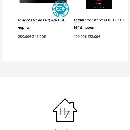
Микровълнова фурна 30,
Готварски плот PHC 32230
черна
FMB, черен
259.00
€
245.00
€
139.00
€
132.00
€