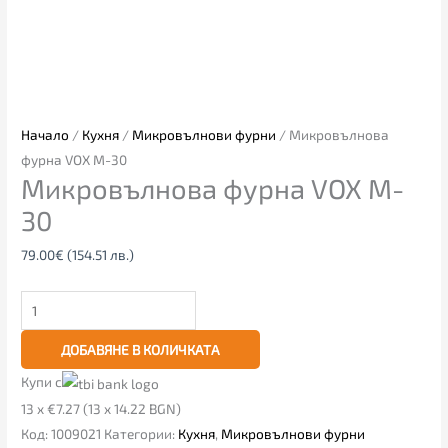
Начало
/
Кухня
/
Микровълнови фурни
/ Микровълнoва
фурна VOX M-30
Микровълнoва фурна VOX M-
30
79.00
€
(154.51 лв.)
ДОБАВЯНЕ В КОЛИЧКАТА
Купи с
13 x €7.27 (13 x 14.22 BGN)
Код:
1009021
Категории:
Кухня
,
Микровълнови фурни