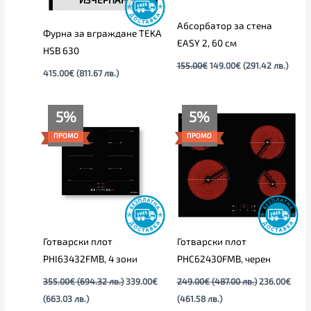
Абсорбатор за стена
Фурна за вграждане TEKA
EASY 2, 60 см
HSB 630
155.00
€
149.00
€
(291.42 лв.)
415.00
€
(811.67 лв.)
Текущата
Original
Текущата
Original
5%
5%
цена
price
цена
price
е:
was:
е:
was:
ПРОМО
ПРОМО
339.00€
355.00€
236.00€
249.00€
(663.03
(694.32
(461.58
(487.00
лв.).
лв.).
лв.).
лв.).
Готварски плот
Готварски плот
PHI63432FMB, 4 зони
PHC62430FMB, черен
355.00
€
(694.32 лв.)
339.00
€
249.00
€
(487.00 лв.)
236.00
€
(663.03 лв.)
(461.58 лв.)