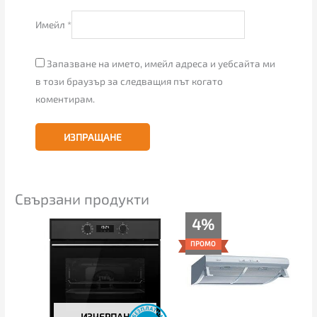
Имейл
*
Запазване на името, имейл адреса и уебсайта ми
в този браузър за следващия път когато
коментирам.
Свързани продукти
Original
Текущата
4%
price
цена
was:
е:
ПРОМО
155.00€.
149.00€.
ИЗЧЕРПАН