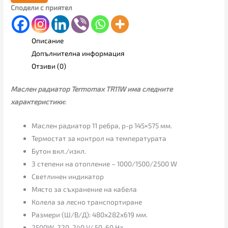
Сподели с приятел
Описание
Допълнителна информация
Отзиви (0)
Маслен радиатор Termomax TR11W има следните
характеристики:
Маслен радиатор 11 ребра, р-р 145×575 мм.
Термостат за контрол на температурата
Бутон вкл./изкл.
3 степени на отопление – 1000/1500/2500 W
Светлинен индикатор
Място за съхранение на кабела
Колела за лесно транспортиране
Размери (Ш/В/Д): 480х282х619 мм.
2500W, 220-240 V/ 50-60 Hz