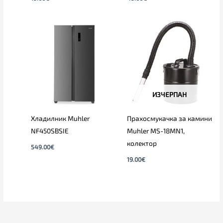
ИЗЧЕРПАН
Хладилник Muhler
Прахосмукачка за камини
NF450SBSIE
Muhler MS-18MN1,
колектор
549.00
€
19.00
€