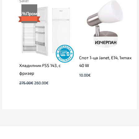
Sale!
price
цена
was:
е:
5%
Промо
275.00€.
260.00€.
ИЗЧЕРПАН
Спот 1-ца Janet, E14, 1xmax
Хладилник FSS 143, с
40 W
фризер
10.00
€
275.00
€
260.00
€