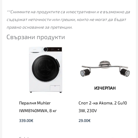
**Снимките на продуктите са илюстративни и е възможно да
съдържат неточности или грешки, които не могат да бъдат
правно основание за претенции.
Свързани продукти
ИЗЧЕРПАН
Пералня Muhler
Спот 2-ка Akoma, 2 Gu10
IWM8140MWA, 8 кг
3W, 230V
339.00
€
29.00
€
Original
Текущата