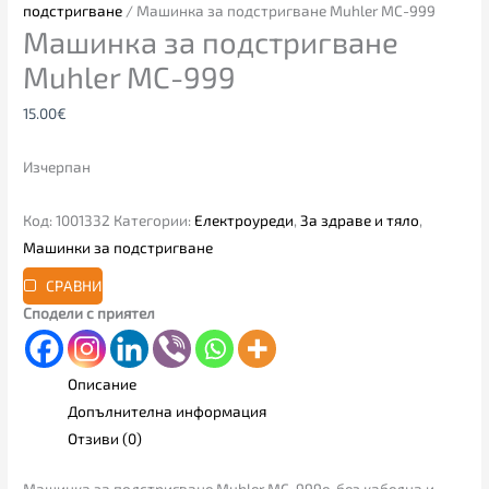
подстригване
/ Машинка за подстригване Muhler MC-999
Машинка за подстригване
Muhler MC-999
15.00
€
Изчерпан
Код:
1001332
Категории:
Електроуреди
,
За здраве и тяло
,
Машинки за подстригване
СРАВНИ
Сподели с приятел
Описание
Допълнителна информация
Отзиви (0)
Машинка за подстригване Muhler MC-999е без кабелна и