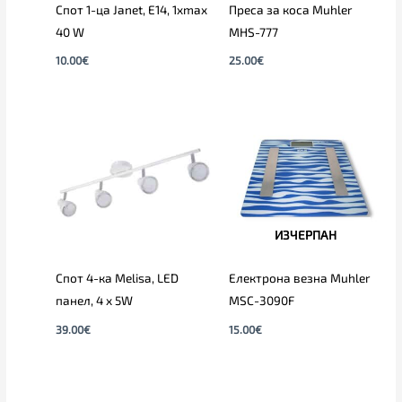
Спот 1-ца Janet, E14, 1xmax
Преса за коса Muhler
40 W
MHS-777
10.00
€
25.00
€
ИЗЧЕРПАН
Спот 4-ка Melisa, LED
Електрона везна Muhler
панел, 4 х 5W
MSC-3090F
39.00
€
15.00
€