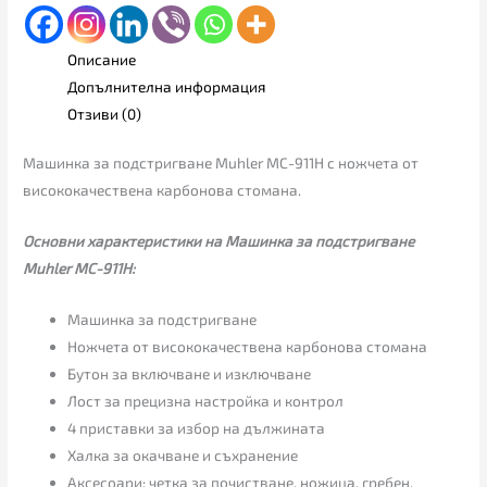
Описание
Допълнителна информация
Отзиви (0)
Машинка за подстригване Muhler MC-911H с ножчета от
висококачествена карбонова стомана.
Основни характеристики на Машинка за подстригване
Muhler MC-911H:
Машинка за подстригване
Ножчета от висококачествена карбонова стомана
Бутон за включване и изключване
Лост за прецизна настройка и контрол
4 приставки за избор на дължината
Халка за окачване и съхранениe
Аксесоари: четка за почистване, ножица, гребен,