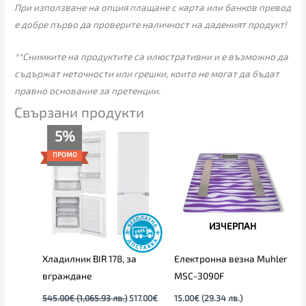
При използване на опция плащане с карта или банков превод
е добре първо да проверите наличност на даденият продукт!
**Снимките на продуктите са илюстративни и е възможно да
съдържат неточности или грешки, които не могат да бъдат
правно основание за претенции.
Свързани продукти
Текущата
Original
5%
цена
price
е:
was:
ПРОМО
517.00€
545.00€
(1,011.16
(1,065.93
лв.).
лв.).
ИЗЧЕРПАН
Хладилник BIR 178, за
Електронна везна Muhler
вграждане
MSC-3090F
545.00
€
(1,065.93 лв.)
517.00
€
15.00
€
(29.34 лв.)