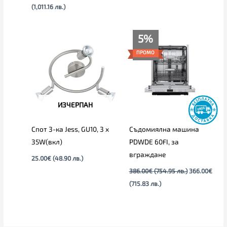
(1,011.16 лв.)
Текущата
Original
5%
цена
price
е:
was:
ПРОМО
366.00€
386.00€
(715.83
(754.95
лв.).
лв.).
ИЗЧЕРПАН
Спот 3-ка Jess, GU10, 3 x
Съдомиялна машина
35W(вкл)
PDWDE 60FI, за
вграждане
25.00
€
(48.90 лв.)
386.00
€
(754.95 лв.)
366.00
€
(715.83 лв.)