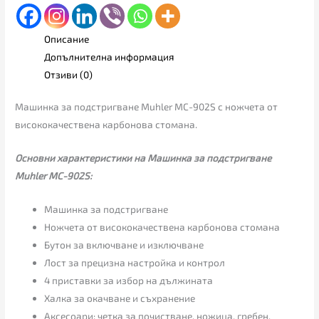
Описание
Допълнителна информация
Отзиви (0)
Машинка за подстригване Muhler MC-902S с ножчета от
висококачествена карбонова стомана.
Основни характеристики на Машинка за подстригване
Muhler MC-902S:
Машинка за подстригване
Ножчета от висококачествена карбонова стомана
Бутон за включване и изключване
Лост за прецизна настройка и контрол
4 приставки за избор на дължината
Халка за окачване и съхранениe
Аксесоари: четка за почистване, ножица, гребен,