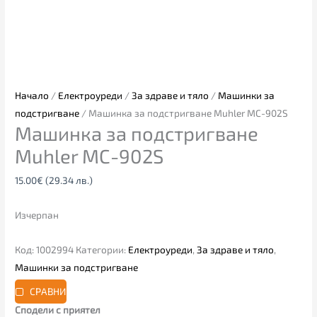
Начало
/
Електроуреди
/
За здраве и тяло
/
Машинки за
подстригване
/ Машинка за подстригване Muhler MC-902S
Машинка за подстригване
Muhler MC-902S
15.00
€
(29.34 лв.)
Изчерпан
Код:
1002994
Категории:
Електроуреди
,
За здраве и тяло
,
Машинки за подстригване
СРАВНИ
Сподели с приятел