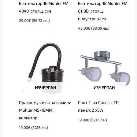
Вентилатор 16 Muhler FM-
Вентилатор 18 Muhler FM-
4040, стоящ, сив
8118D, стоящ,
индустриален
29.00
€
(56.72 лв.)
45.00
€
(88.00 лв.)
ИЗЧЕРПАН
ИЗЧЕРПАН
Прахосмукачка за камини
Спот 2-ка Clovis, LED
Muhler MS-18MN1,
панел, 2 х5W
колектор
19.00
€
(37.16 лв.)
19.00
€
(37.16 лв.)