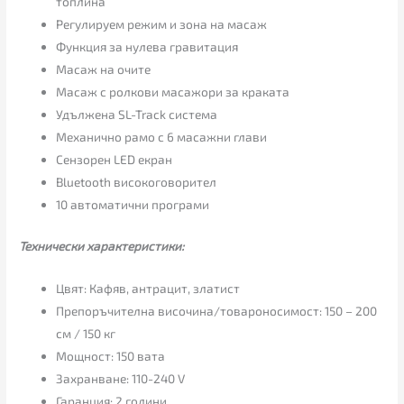
топлина
Регулируем режим и зона на масаж
Функция за нулева гравитация
Масаж на очите
Масаж с ролкови масажори за краката
Удължена SL-Track система
Механично рамо с 6 масажни глави
Сензорен LED екран
Bluetooth високоговорител
10 автоматични програми
Технически характеристики:
Цвят: Кафяв, антрацит, златист
Препоръчителна височина/товароносимост: 150 – 200
см / 150 кг
Мощност: 150 вата
Захранване: 110-240 V
Гаранция: 2 години