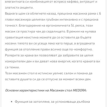
елегантната си комбинация от еспресо кафяво, антрацит и
златисти акценти.
Веднага щом се облегнете назад, прецизна масажна рама с 6
глави масажира целия ви гръбнак интензивно и с прецизна
точност. Благодарение на ергономичната SL релса, този
масаж се простира чак до седалището. В режим на нулева
гравитация наистина можете да се оставите да бъдете
носени: тялото ви се усеща леко като перце, а вградената
функция за отопление прави всичко още по-комфортно.
Ролерите за крака ви позволяват да забравите за целия
изморителен ден и ви дават нова енергия, когато краката ви
са тежки.
Този масажен стол е истински уелнес салон и покана да
оставите душата си да се отпусне за момент всеки ден.
Основни характеристики на Масажен стол MEDORA:
Функция за затопляне, за успокояваща дълбока