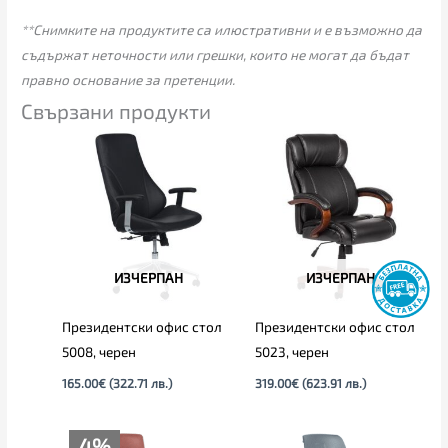
**Снимките на продуктите са илюстративни и е възможно да
съдържат неточности или грешки, които не могат да бъдат
правно основание за претенции.
Свързани продукти
ИЗЧЕРПАН
ИЗЧЕРПАН
Президентски офис стол
Президентски офис стол
5008, черен
5023, черен
165.00
€
(322.71 лв.)
319.00
€
(623.91 лв.)
Price
4%