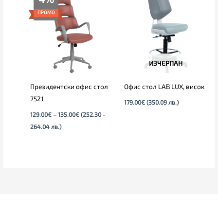
range:
129.00€
ПРОМО
through
135.00€
ИЗЧЕРПАН
Президентски офис стол
Офис стол LAB LUX, висок
7521
179.00
€
(350.09 лв.)
129.00
€
–
135.00
€
(252.30 -
264.04 лв.)