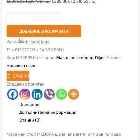
1,635.00
€
(3,197.78 лв.)
1,389.00
€
(2,716.65 лв.)
ДОБАВЯНЕ В КОЛИЧКАТА
Купи с
13 x €127.77 (13 x 249.90 BGN)
Код:
MA2605
Категории:
Масажни столове
,
Офис
Етикет:
масажен стол
СРАВНИ
Сподели с приятел
Описание
Допълнителна информация
Отзиви (0)
Масажен стол MEDORA ще ви впечатли от пръв поглед с