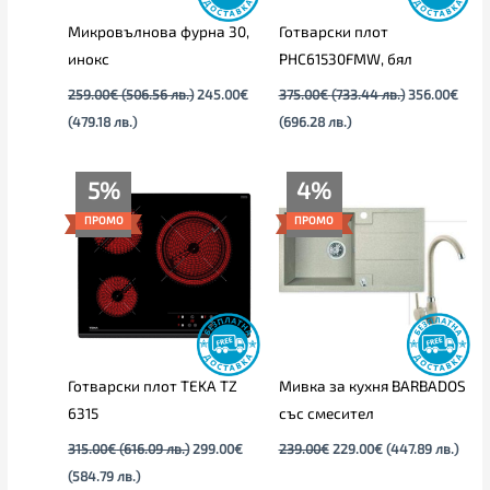
Микровълнова фурна 30,
Готварски плот
инокс
PHC61530FMW, бял
259.00
€
(506.56 лв.)
245.00
€
375.00
€
(733.44 лв.)
356.00
€
(479.18 лв.)
(696.28 лв.)
Текущата
Original
Original
Текущата
5%
4%
цена
price
price
цена
е:
was:
was:
е:
ПРОМО
ПРОМО
299.00€
315.00€
239.00€.
229.00€.
(584.79
(616.09
лв.).
лв.).
Готварски плот TEKA TZ
Мивка за кухня BARBADOS
6315
със смесител
315.00
€
(616.09 лв.)
299.00
€
239.00
€
229.00
€
(447.89 лв.)
(584.79 лв.)