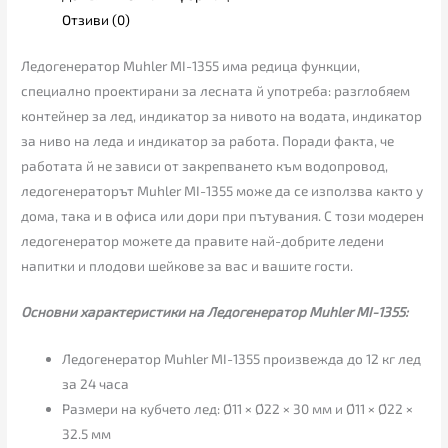
Отзиви (0)
Ледогенератор Muhler MI-1355 има редица функции,
специално проектирани за лесната й употреба: разглобяем
контейнер за лед, индикатор за нивото на водата, индикатор
за ниво на леда и индикатор за работа. Поради факта, че
работата й не зависи от закрепването към водопровод,
ледогенераторът Muhler MI-1355 може да се използва както у
дома, така и в офиса или дори при пътувания. С този модерен
ледогенератор можете да правите най-добрите ледени
напитки и плодови шейкове за вас и вашите гости.
Основни характеристики на Ледогенератор Muhler MI-1355:
Ледогенератор Muhler MI-1355 произвежда до 12 кг лед
за 24 часа
Размери на кубчето лед: Ø11 × Ø22 × 30 мм и Ø11 × Ø22 ×
32.5 мм