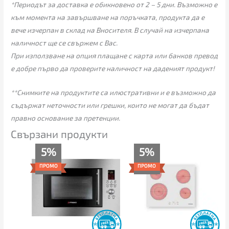
*Периодът за доставка е обикновено от 2 – 5 дни. Възможно е
към момента на завършване на поръчката, продукта да е
вече изчерпан в склад на Вносителя. В случай на изчерпана
наличност ще се свържем с Вас.
При използване на опция плащане с карта или банков превод
е добре първо да проверите наличност на даденият продукт!
**Снимките на продуктите са илюстративни и е възможно да
съдържат неточности или грешки, които не могат да бъдат
правно основание за претенции.
Свързани продукти
Текущата
Original
Текущата
Original
5%
5%
цена
price
цена
price
е:
was:
е:
was:
ПРОМО
ПРОМО
245.00€
259.00€
356.00€
375.00€
(479.18
(506.56
(696.28
(733.44
лв.).
лв.).
лв.).
лв.).