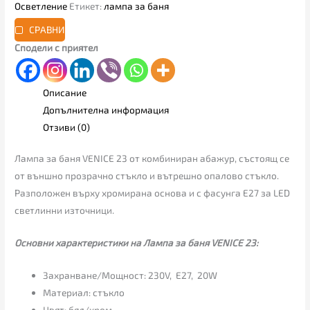
Осветление
Етикет:
лампа за баня
СРАВНИ
Сподели с приятел
Описание
Допълнителна информация
Отзиви (0)
Лампа за баня VENICE 23 от комбиниран абажур, състоящ се
от външно прозрачно стъкло и вътрешно опалово стъкло.
Разположен върху хромирана основа и с фасунга E27 за LED
светлинни източници.
Основни характеристики на Лампа за баня VENICE 23:
Захранване/Мощност: 230V, E27, 20W
Материал: стъкло
Цвят: бял/хром