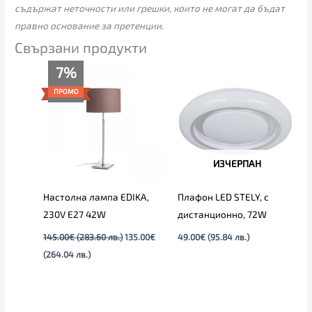
съдържат неточности или грешки, които не могат да бъдат
правно основание за претенции.
Свързани продукти
Текущата
Original
7%
цена
price
е:
was:
ПРОМО
135.00€
145.00€
(264.04
(283.60
лв.).
лв.).
ИЗЧЕРПАН
Настолна лампа EDIKA,
Плафон LED STELY, с
230V E27 42W
дистанционно, 72W
145.00
€
(283.60 лв.)
135.00
€
49.00
€
(95.84 лв.)
(264.04 лв.)