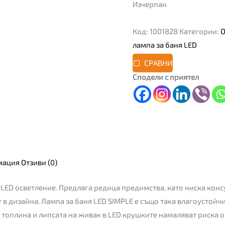
Изчерпан
Код:
1001828
Категории:
О
лампа за баня LED
СРАВНИ
Сподели с приятел
мация
Отзиви (0)
о LED осветление. Предлага редица предимства, като ниска кон
 в дизайна. Лампа за баня LED SIMPLE е също така влагоустойч
топлина и липсата на живак в LED крушките намаляват риска о