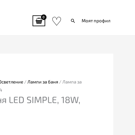
♡
Търси
Моят профил
Осветление
/
Лампи за баня
/ Лампа за
4
я LED SIMPLE, 18W,