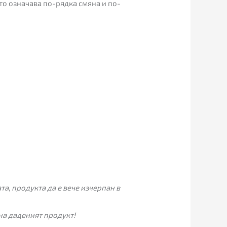
то означава по-рядка смяна и по-
а, продукта да е вече изчерпан в
на даденият продукт!