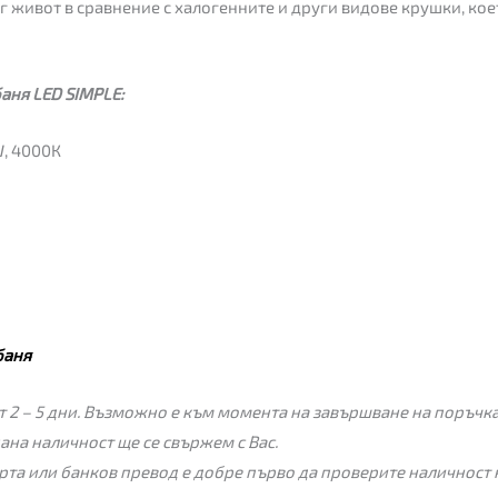
г живот в сравнение с халогенните и други видове крушки, кое
аня LED SIMPLE:
, 4000К
баня
 2 – 5 дни. Възможно е към момента на завършване на поръчкат
пана наличност ще се свържем с Вас.
рта или банков превод е добре първо да проверите наличност 