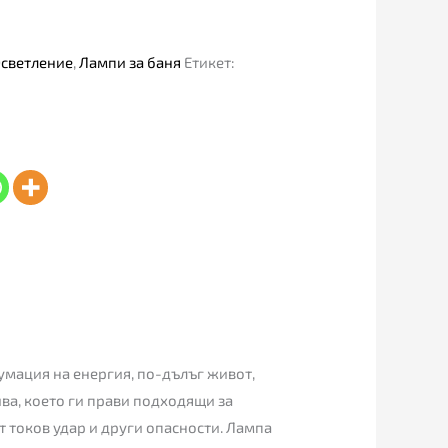
светление
,
Лампи за баня
Етикет:
сумация на енергия, по-дълъг живот,
ива, което ги прави подходящи за
т токов удар и други опасности. Лампа