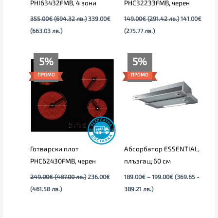
PHI63432FMB, 4 зони
PHC32233FMB, черен
355.00
€
(694.32 лв.)
339.00
€
149.00
€
(291.42 лв.)
141.00
€
(663.03 лв.)
(275.77 лв.)
Текущата
Original
Price
5%
5%
цена
price
range:
е:
was:
189.00€
ПРОМО
ПРОМО
236.00€
249.00€
through
(461.58
(487.00
199.00€
лв.).
лв.).
Готварски плот
Абсорбатор ESSENTIAL,
PHC62430FMB, черен
плъзгащ 60 см
249.00
€
(487.00 лв.)
236.00
€
189.00
€
–
199.00
€
(369.65 -
(461.58 лв.)
389.21 лв.)