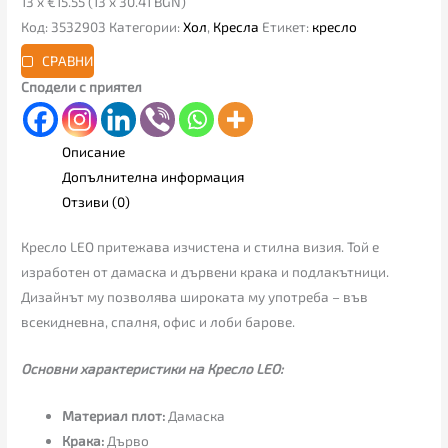
13 x €15.55 (13 x 30.41 BGN)
Код:
3532903
Категории:
Хол
,
Кресла
Етикет:
кресло
СРАВНИ
Сподели с приятел
Описание
Допълнителна информация
Отзиви (0)
Кресло LEO притежава изчистена и стилна визия. Той е
изработен от дамаска и дървени крака и подлакътници.
Дизайнът му позволява широката му употреба – във
всекидневна, спалня, офис и лоби барове.
Основни характеристики на Кресло LEO:
Материал плот:
Дамаска
Крака:
Дърво