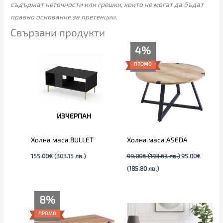
съдържат неточности или грешки, които не могат да бъдат
правно основание за претенции.
Свързани продукти
Текущата
Original
4%
цена
price
е:
was:
ПРОМО
95.00€
99.00€
(185.80
(193.63
лв.).
лв.).
ИЗЧЕРПАН
Холна маса BULLET
Холна маса ASEDA
155.00
€
(303.15 лв.)
99.00
€
(193.63 лв.)
95.00
€
(185.80 лв.)
Текущата
Original
8%
цена
price
е:
was:
ПРОМО
69.00€
75.00€