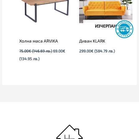
(134.95
(146.69
лв.).
лв.).
ИЗЧЕРПАН
Холна маса ARVIKA
Диван KLARK
75.00
€
(146.69 лв.)
69.00
€
299.00
€
(584.79 лв.)
(134.95 лв.)