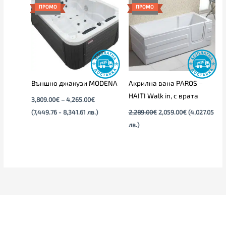
3,809.00€
was:
е:
ПРОМО
ПРОМО
through
2,289.00€.
2,059.00€.
4,265.00€
Външно джакузи MODENA
Акрилна вана PAROS –
HAITI Walk in, с врата
3,809.00
€
–
4,265.00
€
(7,449.76 - 8,341.61 лв.)
2,289.00
€
2,059.00
€
(4,027.05
лв.)