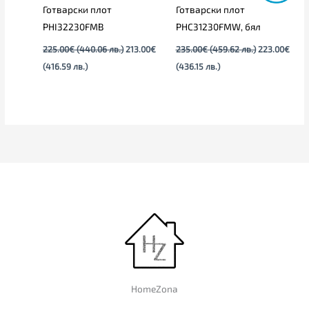
Готварски плот
Готварски плот
PHI32230FMB
PHC31230FMW, бял
225.00
€
(440.06 лв.)
213.00
€
235.00
€
(459.62 лв.)
223.00
€
(416.59 лв.)
(436.15 лв.)
HomeZona