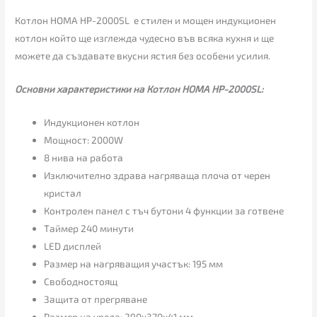
Котлон HOMA HP-2000SL е стилен и мощен индукционен
котлон който ще изглежда чудесно във всяка кухня и ще
можете да създавате вкусни ястия без особени усилия.
Основни характеристики на Котлон HOMA HP-2000SL:
Индукционен котлон
Мощност: 2000W
8 нива на работа
Изключително здрава нагряваща плоча от черен
кристал
Контролен панел с тъч бутони 4 функции за готвене
Таймер 240 минути
LED дисплей
Размер на нагряващия участък: 195 мм
Свободностоящ
Защита от прегряване
Размер на уреда: 290х370х41 мм