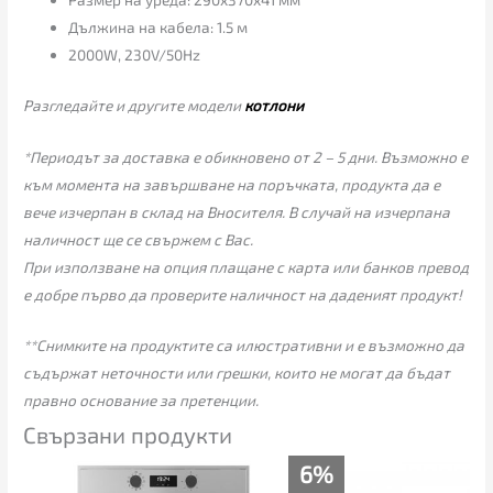
Дължина на кабела: 1.5 м
2000W, 230V/50Hz
Разгледайте и другите модели
котлони
*Периодът за доставка е обикновено от 2 – 5 дни. Възможно е
към момента на завършване на поръчката, продукта да е
вече изчерпан в склад на Вносителя. В случай на изчерпана
наличност ще се свържем с Вас.
При използване на опция плащане с карта или банков превод
е добре първо да проверите наличност на даденият продукт!
**Снимките на продуктите са илюстративни и е възможно да
съдържат неточности или грешки, които не могат да бъдат
правно основание за претенции.
Свързани продукти
Original
Текущата
6%
price
цена