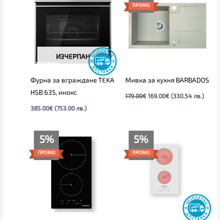
was:
е:
ПРОМО
179.00€.
169.00€.
ИЗЧЕРПАН
Фурна за вграждане TEKA
Мивка за кухня BARBADOS
HSB 635, инокс
179.00
€
169.00
€
(330.54 лв.)
385.00
€
(753.00 лв.)
Текущата
Original
Текущата
Original
5%
5%
цена
price
цена
price
е:
was:
е:
was:
ПРОМО
ПРОМО
213.00€
225.00€
223.00€
235.00€
(416.59
(440.06
(436.15
(459.62
лв.).
лв.).
лв.).
лв.).