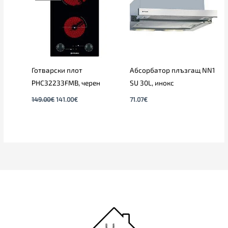
Готварски плот
Абсорбатор плъзгащ NN1
PHC32233FMB, черен
SU 30L, инокс
149.00
€
141.00
€
71.07
€