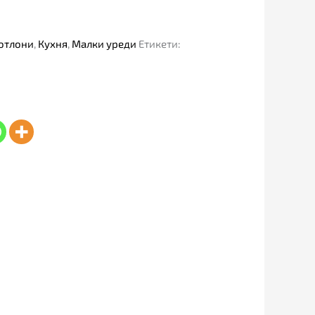
отлони
,
Кухня
,
Малки уреди
Етикети: