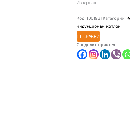
Изчерпан
Код:
1001921
Категории:
К
индукционен
,
котлон
СРАВНИ
Сподели с приятел