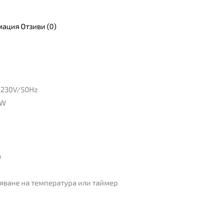
мация
Отзиви (0)
 230V/50Hz
0W
а
ляване на температура или таймер
0