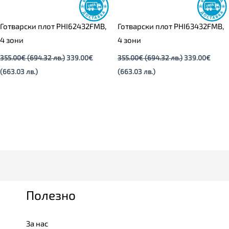
Готварски плот PHI62432FMB,
Готварски плот PHI63432FMB,
4 зони
4 зони
355.00
€
(694.32 лв.)
339.00
€
355.00
€
(694.32 лв.)
339.00
€
(663.03 лв.)
(663.03 лв.)
Полезно
За нас