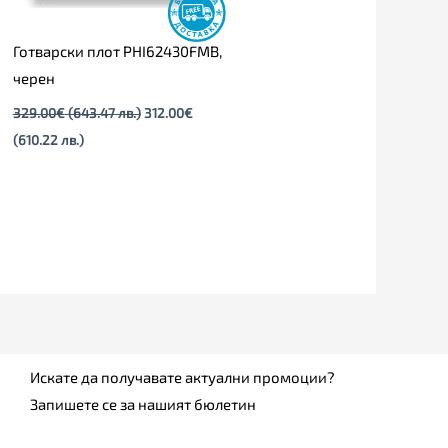
Готварски плот PHI62430FMB,
черен
329.00
€
(643.47 лв.)
312.00
€
(610.22 лв.)
Искате да получавате актуални промоции?
Запишете се за нашият бюлетин