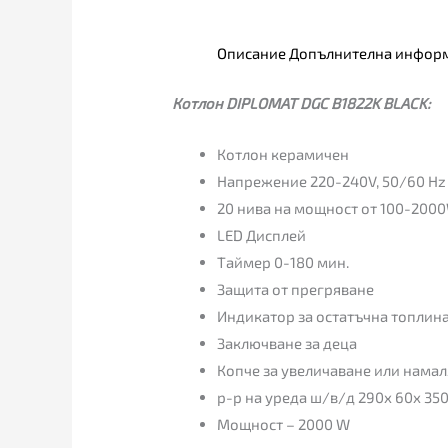
Описание
Допълнителна инфор
Котлон DIPLOMAT DGC B1822K BLACK:
Котлон керамичен
Напрежение 220-240V, 50/60 Hz
20 нива на мощност от 100-200
LED Дисплей
Таймер 0-180 мин.
Защита от прегряване
Индикатор за остатъчна топлин
Заключване за деца
Копче за увеличаване или нама
р-р на уреда ш/в/д 290x 60x 35
Мощност – 2000 W