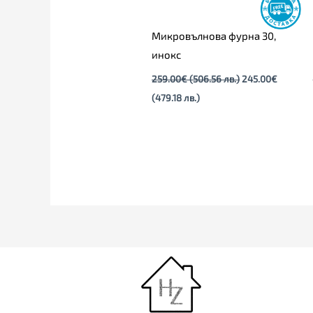
Микровълнова фурна 30,
инокс
259.00
€
(506.56 лв.)
245.00
€
(479.18 лв.)