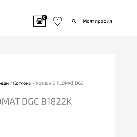
♡
Търси
Моят профил
реди
/
Котлони
/ Котлон DIPLOMAT DGC
OMAT DGC B1822K