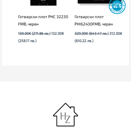
Готварски плот PHC 32230
Готварски плот
FMB, черен
PHI62430FMB, черен
139.00
€
(271.86 лв.)
132.00
€
329.00
€
(643.47 лв.)
312.00
€
(258.17 лв.)
(610.22 лв.)