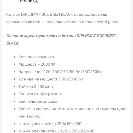
Отзиви (0)
Котлон DIPLOMAT DGC B1821 BLACK е свободностоящ
керамичен котлон с висококачествена плоча crystal glass.
Основни характеристики на Котлон DIPLOMAT DGC B1821
BLACK:
Котлон керамичен
Мощност – 2000 W
Напрежение 220-240V, 50/60 Hz/230V 50Hz
20 нива на мощност (100-2000W)
Таймер 0-180 мин.
Защита от прегряване
Заключване за деца
Копче за увеличаване или намаляване на температура
или таймер
р-р на уреда ш/в/д 290x 60x 350
р-р на опаковката ш/в/д – 335/90/400