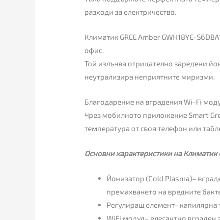
разходи за електричество.
Климатик GREE Amber GWH18YE-S6DBA1 е
офис.
Той излъчва отрицателно заредени йон
неутрализира неприятните миризми.
Благодарение на вградения Wi-Fi модул
Чрез мобилното приложение Smart Gree
температура от своя телефон или табл
Основни характеристики на Климатик
Йонизатор (Cold Plasma)– вград
премахването на вредните бакт
Регулиращ елемент- капилярна 
WiFi модул– елегантно вграден 