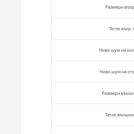
Размери вътр
Тегло вътр. 
Ниво шум на ох
Ниво шум на от
Размери външн
Тегло външно