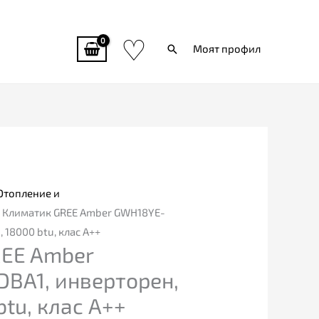
♡
Търси
Моят профил
Отопление и
 Климатик GREE Amber GWH18YE-
 18000 btu, клас А++
EE Amber
BA1, инверторен,
btu, клас А++