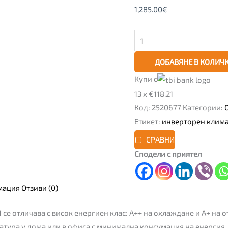
18000
1,285.00
€
btu,
клас
А++
ДОБАВЯНЕ В КОЛИЧ
Купи с
13 x €118.21
Код:
2520677
Категории:
Етикет:
инверторен клим
СРАВНИ
Сподели с приятел
мация
Отзиви (0)
е отличава с висок енергиен клас: А++ на охлаждане и А+ на о
ура у дома или в офиса с минимална консумация на енергия, 