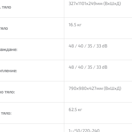
327x1101x249мм (ВxШxД)
. тяло
16.5 кг
тяло
48 / 40 / 35 / 33 dB
лаждане:
48 / 40 / 35 / 33 dB
опление:
790x980x427мм (ВxШxД)
о тяло:
62.5 кг
 тяло:
1~/50/220-240