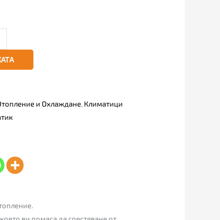
КАТА
Отопление и Охлаждане
,
Климатици
атик
топление.
което ви помага да спестяване от