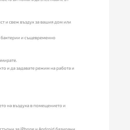
ст и свеж въздух за вашия дом или
те бактерии и същевременно
амирате.
то и да задавате режим на работа и
ето на въздуха в помещението и
тъпни за iPhone и Android базирани