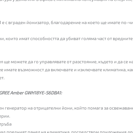
 с вграден йонизатор, благодарение на което ще имате по-чи
и, които имат способността да убиват голяма част от вредни
 ще можете да го управлявате от разстояние, където и да се н
 имате възможност да включвате и изключвате климатика, как
ет.
 GREE Amber GWH18YE-S6DBA1:
ен генератор на отрицателни йони, който помага за освежаван
ерии.
тръба
зад предният панел на климатика, посредством приложения дос