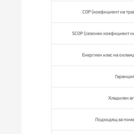
COP (коефициент на тра
SCOP (сезонен коефициент на
Енергиен клас на охлаж
Гаранция
Хладилен аг
Подходящ за поме