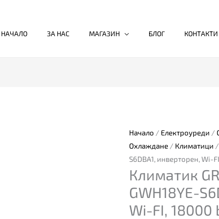
НАЧАЛО
ЗА НАС
МАГАЗИН
БЛОГ
КОНТАКТИ
количество
за
Климатик
GREE
Начало
/
Електроуреди
/
Amber
Охлаждане
/
Климатици
/
GWH18YE-
S6DBA1, инверторен, Wi-FI,
Климатик GR
S6DBA1,
инверторен,
GWH18YE-S6D
Wi-
Wi-FI, 18000 
FI,