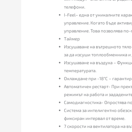
телефони.
I-Feel– една от уникалните хар
управление. Когато бъде активи
управление. Това позволява по-
Таймер
Изсушаване на вътрешното тяло-
за да изсуши топлообменника и 
Изсушаване на въздуха – Функц
температурата.
Охлаждане при -18°C – гарантир
Автоматичен рестарт- При прекъ
режимът на работа и зададенит
Самодиагностика- Опростява по
Система за интелигентно обезск
фиксиран интервал от време.
7 скорости на вентилатора на в