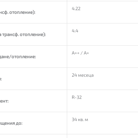
4.22
нсф. отопление):
4.4
 трансф. отопление):
А++ / А+
дане/отопление:
24 месеца
:
R-32
ент:
34 кв. м
щения до: