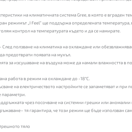
актеристики на климатичната система Gree, в която е вграден 
ран режимът „I Feel“ ще поддържа определената температура,
голям контрол на температурата където и да се намирате.
 След ползване на климатика на охлаждане или обезвлажняван
да предотврати появата на мухъл.
ията за изсушаване на въздуха може да намали влажността в 
ана работа в режим на охлаждане до -18°C.
сване на електричеството настройките се запаметяват и при п
е параметри.
ддръжката чрез посочване на системни грешки или аномалии 
ръжаване– тя гарантира, че този режим ще бъде използван сам
ътрешното тяло