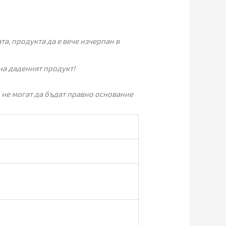
а, продукта да е вече изчерпан в
на даденият продукт!
 не могат да бъдат правно основание