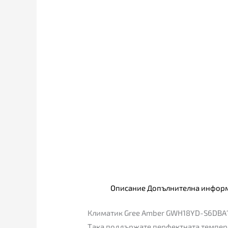
Описание
Допълнителна инфор
Климатик Gree Amber GWH18YD-S6DBA1 с
Така поддържате перфектната температ