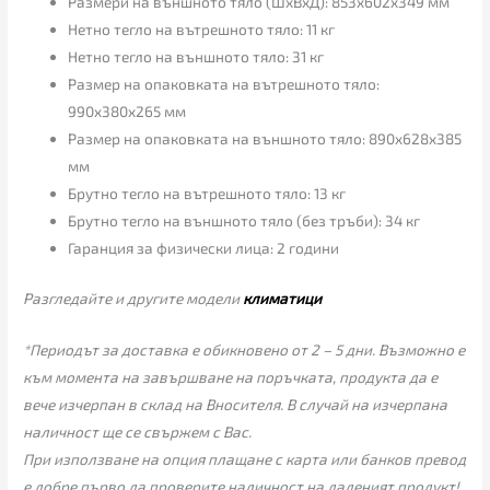
Размери на външното тяло (ШхВхД): 853x602x349 мм
Нетно тегло на вътрешното тяло: 11 кг
Нетно тегло на външното тяло: 31 кг
Размер на опаковката на вътрешното тяло:
990x380x265 мм
Размер на опаковката на външното тяло: 890x628x385
мм
Брутно тегло на вътрешното тяло: 13 кг
Брутно тегло на външното тяло (без тръби): 34 кг
Гаранция за физически лица: 2 години
Разгледайте и другите модели
климатици
*Периодът за доставка е обикновено от 2 – 5 дни. Възможно е
към момента на завършване на поръчката, продукта да е
вече изчерпан в склад на Вносителя. В случай на изчерпана
наличност ще се свържем с Вас.
При използване на опция плащане с карта или банков превод
е добре първо да проверите наличност на даденият продукт!