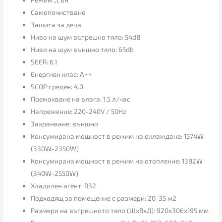
Самопочистване
Защита за деца
Ниво на шум вътрешно тяло: 54dB
Ниво на шум външно тяло: 65db
SEER: 6.1
Енергиен клас: A++
SCOP среден: 4.0
Премахване на влага: 1.5 л/час
Напрежение: 220-240V / 50Hz
Захранване: външно
Консумирана мощност в режим на охлаждане: 1574W
(330W-2350W)
Консумирана мощност в режим на отопление: 1382W
(340W-2550W)
Хладилен агент: R32
Подходящ за помещение с размери: 20-35 м2
Размери на вътрешното тяло (ШхВхД): 920x306x195 мм