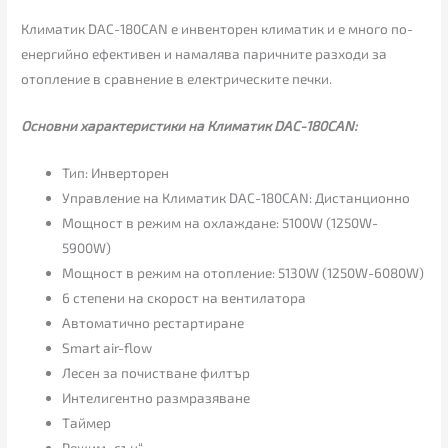
Климатик DAC-180CAN е инвенторен климатик и е много по-
енергийно ефективен и намалява паричните разходи за
отопление в сравнение в електрическите печки.
Основни характеристики на Климатик DAC-180CAN:
Тип: Инверторен
Управление на Климатик DAC-180CAN: Дистанционно
Мощност в режим на охлаждане: 5100W (1250W-
5900W)
Мощност в режим на отопление: 5130W (1250W-6080W)
6 степени на скорост на вентилатора
Автоматично рестартиране
Smart air-flow
Лесен за почистване филтър
Интелигентно размразяване
Таймер
Режим „сън“