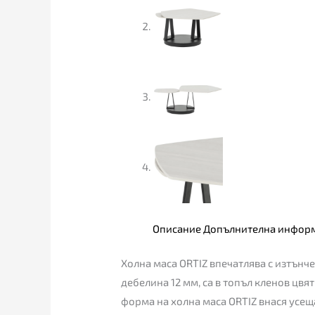
Описание
Допълнителна инфор
Холна масa ORTIZ впечатлява с изтънч
дебелина 12 мм, са в топъл кленов цвя
форма на холна маса ORTIZ внася усещ