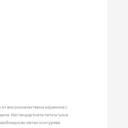
и от висококачествена керамика с
одела. Нестандартната петоъгълна
ховобоядисан метал осигурява