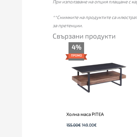
При използване на опция плащане с ка
**Снимките на продуктите са илюстрат
за претенции.
Свързани продукти
Original
Текущата
4%
price
цена
was:
е:
ПРОМО
155.00€.
149.00€.
Холна маса PITEA
155.00
€
149.00
€