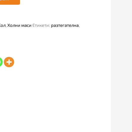
Хол
,
Холни маси
Етикети:
разтегателна
,