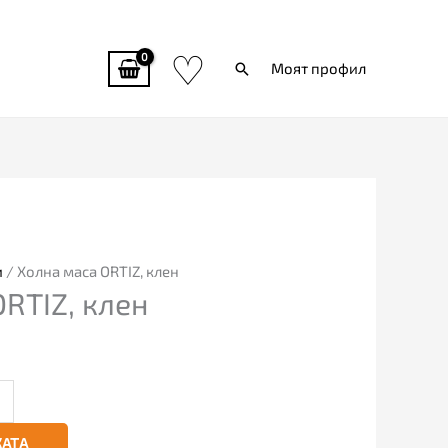
♡
Търси
Моят профил
и
/ Холна маса ORTIZ, клен
RTIZ, клен
КАТА