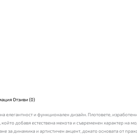
мация
Отзиви (0)
ена елегантност и функционален дизайн. Плотовете, изработен
т, който добавя естествена мекота и съвременен характер на м
ане за динамика и артистичен акцент, докато основата от пра