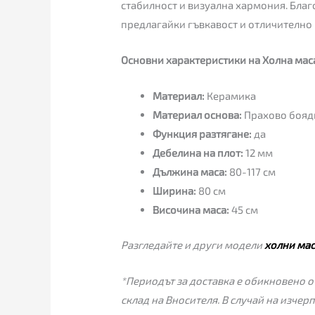
стабилност и визуална хармония. Благ
предлагайки гъвкавост и отличително
Основни характеристики на Холна маса
Материал:
Керамика
Материал основа:
Прахово бояд
Функция разтягане:
да
Дебелина на плот:
12 мм
Дължина маса:
80-117 см
Ширина:
80 см
Височина маса:
45 см
Разгледайте и други модели
холни ма
*Периодът за доставка е обикновено от
склад на Вносителя. В случай на изчер