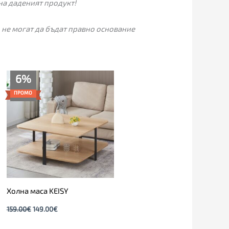
на даденият продукт!
 не могат да бъдат правно основание
Original
Текущата
6%
price
цена
was:
е:
ПРОМО
159.00€.
149.00€.
Холна маса KEISY
159.00
€
149.00
€