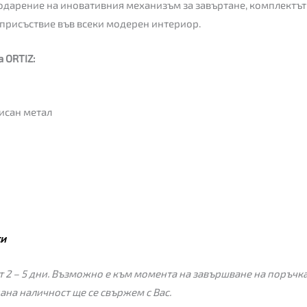
одарение на иновативния механизъм за завъртане, комплектът 
 присъствие във всеки модерен интериор.
 ORTIZ:
исан метал
си
 2 – 5 дни. Възможно е към момента на завършване на поръчкат
пана наличност ще се свържем с Вас.