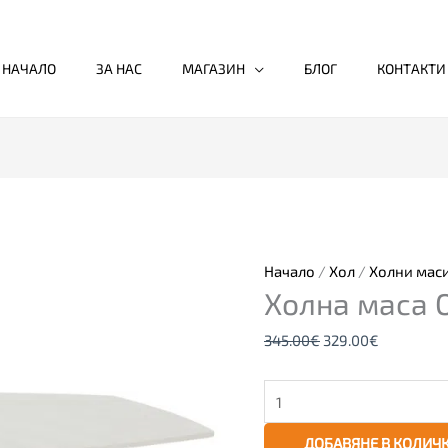
НАЧАЛО
ЗА НАС
МАГАЗИН
БЛОГ
КОНТАКТИ
количество
Original
Текущата
за
price
цена
Холна
was:
е:
маса
345.00€.
329.00€.
Начало
/
Хол
/
Холни мас
Холна маса O
ORTIZ,
клен
345.00
€
329.00
€
ДОБАВЯНЕ В КОЛИЧ