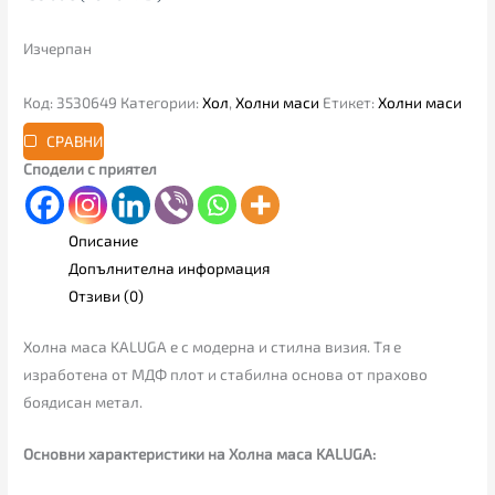
Изчерпан
Код:
3530649
Категории:
Хол
,
Холни маси
Етикет:
Холни маси
СРАВНИ
Сподели с приятел
Описание
Допълнителна информация
Отзиви (0)
Холна маса KALUGA e с модерна и стилна визия. Тя е
изработена от МДФ плот и стабилна основа от прахово
боядисан метал.
Основни характеристики на Холна маса KALUGA: