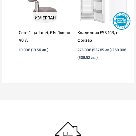
ИЗЧЕРПАН
Спот 1-ца Janet, E14, 1xmax
Хладилник FSS 143, с
40 W
фризер
10.00
€
(19.56 лв.)
275.00
€
(537.85 лв.)
260.00
€
(508.52 лв.)