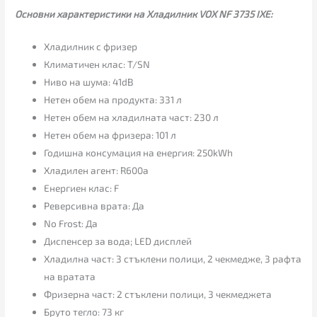
Основни характеристики на Хладилник VOX NF 3735 IXЕ:
Хладилник с фризер
Климатичен клас: T/SN
Ниво на шума: 41dB
Нетен обем на продукта: 331 л
Нетен обем на хладилната част: 230 л
Нетен обем на фризера: 101 л
Годишна консумация на енергия: 250kWh
Хладилен агент: R600a
Енергиен клас: F
Реверсивна врата: Да
No Frost: Да
Диспенсер за вода; LED дисплей
Хладилна част: 3 стъклени полици, 2 чекмедже, 3 рафта
на вратата
Фризерна част: 2 стъклени полици, 3 чекмеджета
Бруто тегло: 73 кг