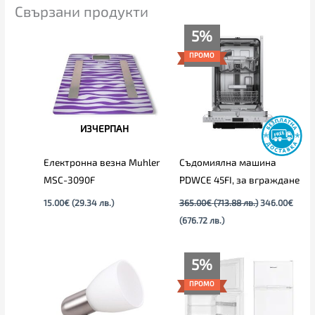
Свързани продукти
Текущата
Original
5%
цена
price
е:
was:
ПРОМО
346.00€
365.00€
(676.72
(713.88
лв.).
лв.).
ИЗЧЕРПАН
Електронна везна Muhler
Съдомиялна машина
MSC-3090F
PDWCE 45FI, за вграждане
15.00
€
(29.34 лв.)
365.00
€
(713.88 лв.)
346.00
€
(676.72 лв.)
Текущата
Original
5%
цена
price
е:
was:
ПРОМО
260.00€
275.00€
(508.52
(537.85
лв.).
лв.).