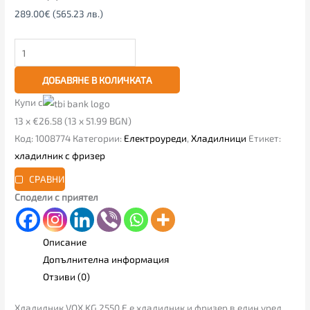
289.00
€
(565.23 лв.)
ДОБАВЯНЕ В КОЛИЧКАТА
Купи с
13 x €26.58 (13 x 51.99 BGN)
Код:
1008774
Категории:
Електроуреди
,
Хладилници
Етикет:
хладилник с фризер
СРАВНИ
Сподели с приятел
Описание
Допълнителна информация
Отзиви (0)
Хладилник VOX KG 2550 Е е хладилник и фризер в един уред,