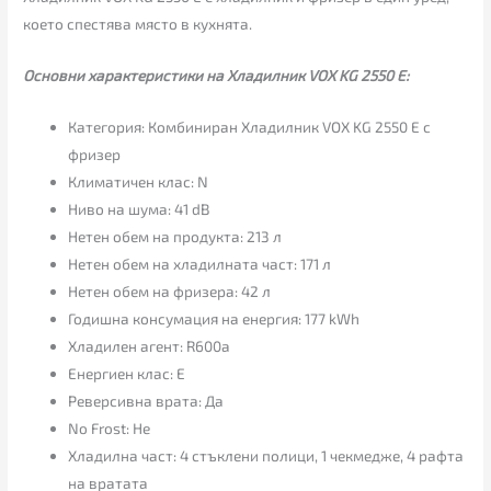
което спестява място в кухнята.
Основни характеристики на Хладилник VOX KG 2550 Е:
Категория: Комбиниран Хладилник VOX KG 2550 Е с
фризер
Климатичен клас: N
Ниво на шума: 41 dB
Нетен обем на продукта: 213 л
Нетен обем на хладилната част: 171 л
Нетен обем на фризера: 42 л
Годишна консумация на енергия: 177 kWh
Хладилен агент: R600a
Енергиен клас: E
Реверсивна врата: Да
No Frost: Не
Хладилна част: 4 стъклени полици, 1 чекмедже, 4 рафта
на вратата