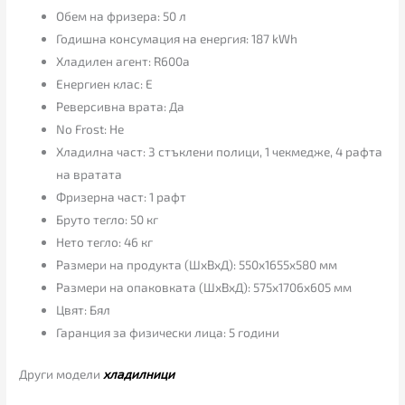
Обем на фризера: 50 л
Годишна консумация на енергия: 187 kWh
Хладилен агент: R600a
Енергиен клас: E
Реверсивна врата: Да
No Frost: Не
Хладилна част: 3 стъклени полици, 1 чекмедже, 4 рафта
на вратата
Фризерна част: 1 рафт
Бруто тегло: 50 кг
Нето тегло: 46 кг
Размери на продукта (ШхВхД): 550x1655x580 мм
Размери на опаковката (ШхВхД): 575x1706x605 мм
Цвят: Бял
Гаранция за физически лица: 5 години
Други модели
хладилници