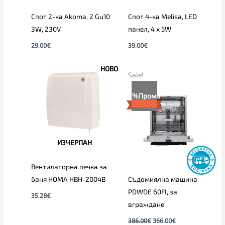
Спот 2-ка Akoma, 2 Gu10
Спот 4-ка Melisa, LED
3W, 230V
панел, 4 х 5W
29.00
€
39.00
€
НОВО
Original
Текущата
Sale!
price
цена
was:
е:
5%
Промо
386.00€.
366.00€.
ИЗЧЕРПАН
Вентилаторна печка за
баня HOMA HBH-2004B
Съдомиялна машина
PDWDE 60FI, за
35.28
€
вграждане
386.00
€
366.00
€