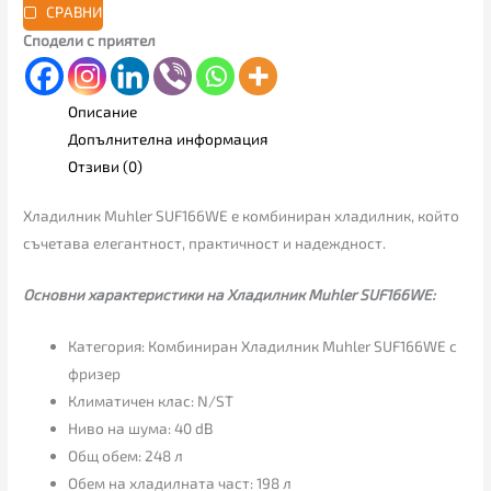
СРАВНИ
Сподели с приятел
Описание
Допълнителна информация
Отзиви (0)
Хладилник Muhler SUF166WE е комбиниран хладилник, който
съчетава елегантност, практичност и надеждност.
Основни характеристики на Хладилник Muhler SUF166WE:
Категория: Комбиниран Хладилник Muhler SUF166WE с
фризер
Климатичен клас: N/ST
Ниво на шума: 40 dB
Общ обем: 248 л
Обем на хладилната част: 198 л