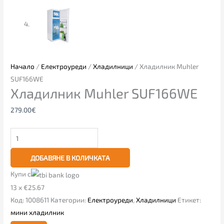
Начало
/
Електроуреди
/
Хладилници
/ Хладилник Muhler
SUF166WE
Хладилник Muhler SUF166WE
279.00
€
ДОБАВЯНЕ В КОЛИЧКАТА
Купи с
13 x €25.67
Код:
1008611
Категории:
Електроуреди
,
Хладилници
Етикет:
мини хладилник