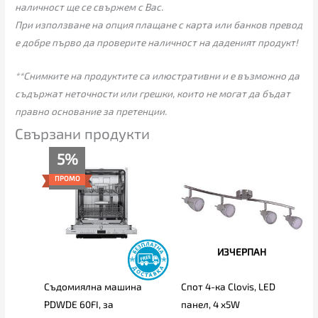
наличност ще се свържем с Вас.
При използване на опция плащане с карта или банков превод
е добре първо да проверите наличност на даденият продукт!
**Снимките на продуктите са илюстративни и е възможно да
съдържат неточности или грешки, които не могат да бъдат
правно основание за претенции.
Свързани продукти
Текущата
Original
5%
цена
price
е:
was:
ПРОМО
366.00€
386.00€
(715.83
(754.95
лв.).
лв.).
ИЗЧЕРПАН
Съдомиялна машина
Спот 4-ка Clovis, LED
PDWDE 60FI, за
панел, 4 х5W