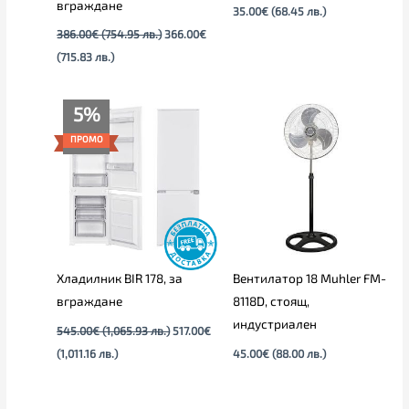
вграждане
35.00
€
(68.45 лв.)
386.00
€
(754.95 лв.)
366.00
€
(715.83 лв.)
Текущата
Original
5%
цена
price
е:
was:
ПРОМО
517.00€
545.00€
(1,011.16
(1,065.93
лв.).
лв.).
Хладилник BIR 178, за
Вентилатор 18 Muhler FM-
вграждане
8118D, стоящ,
индустриален
545.00
€
(1,065.93 лв.)
517.00
€
(1,011.16 лв.)
45.00
€
(88.00 лв.)