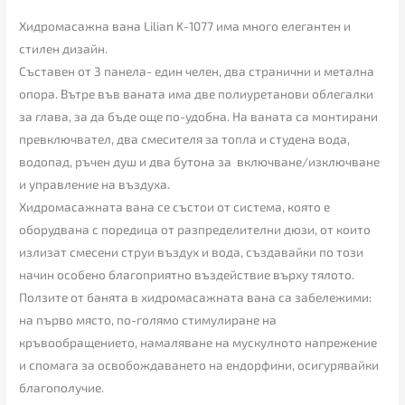
Хидромасажна вана Lilian K-1077 има много елегантен и
стилен дизайн.
Съставен от 3 панела- един челен, два странични и метална
опора. Вътре във ваната има две полиуретанови облегалки
за глава, за да бъде още по-удобна. На ваната са монтирани
превключвател, два смесителя за топла и студена вода,
водопад, ръчен душ и два бутона за включване/изключване
и управление на въздуха.
Хидромасажната вана се състои от система, която е
оборудвана с поредица от разпределителни дюзи, от които
излизат смесени струи въздух и вода, създавайки по този
начин особено благоприятно въздействие върху тялото.
Ползите от банята в хидромасажната вана са забележими:
на първо място, по-голямо стимулиране на
кръвообращението, намаляване на мускулното напрежение
и спомага за освобождаването на ендорфини, осигурявайки
благополучие.