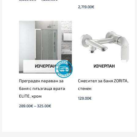
2,719.00
€
Price
range:
289.00€
through
325.00€
ИЗЧЕРПАН
ИЗЧЕРПАН
Преграден параван за
Смесител за баня ZORITA,
баня с плъзгаща врата
стенен
ELITЕ, хром
129.00
€
289.00
€
–
325.00
€