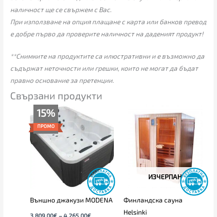
наличност ще се свържем с Вас.
При използване на опция плащане с карта или банков превод
е добре първо да проверите наличност на даденият продукт!
**Снимките на продуктите са илюстративни и е възможно да
съдържат неточности или грешки, които не могат да бъдат
правно основание за претенции.
Свързани продукти
Price
15%
range:
3,809.00€
ПРОМО
through
4,265.00€
ИЗЧЕРПАН
Външно джакузи MODENA
Финландска сауна
Helsinki
3,809.00
€
–
4,265.00
€