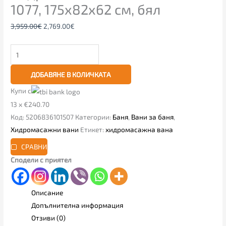
1077, 175х82х62 см, бял
3,959.00
€
2,769.00
€
ДОБАВЯНЕ В КОЛИЧКАТА
Купи с
13 x €240.70
Код:
5206836101507
Категории:
Баня
,
Вани за баня
,
Хидромасажни вани
Етикет:
хидромасажна вана
СРАВНИ
Сподели с приятел
Описание
Допълнителна информация
Отзиви (0)