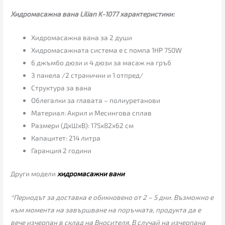
Хидромасажна вана Lilian K-1077 характеристики:
Хидромасажна вана за 2 души
Хидромасажната система е с помпа 1HP 750W
6 джъмбо дюзи и 4 дюзи за масаж на гръб
3 панела /2 странични и 1 отпред/
Структура за вана
Облегалки за главата – полиуретанови
Материал: Акрил и Месингова сплав
Размери (ДxШxВ): 175x82x62 см
Капацитет: 214 литра
Гаранция 2 години
Други модели
хидромасажни вани
*Периодът за доставка е обикновено от 2 – 5 дни. Възможно е
към момента на завършване на поръчката, продукта да е
вече изчерпан в склад на Вносителя. В случай на изчерпана